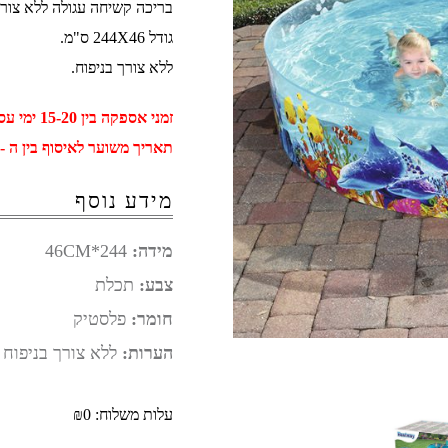
בריכה קשיחה עגולה ללא צורך בניפוח
גודל 244X46 ס"מ.
ללא צורך בניפוח.
זמני אספקה בין 15-20 ימי עסקים
תאריך משוער לאיסוף בין ה - 01 ספטמבר ל - 11 ספטמב
מידע נוסף
מידה:
244*46CM
צבע:
תכלת
חומר:
פלסטיק
הערות:
ללא צורך בניפוח
עלות משלוח: ₪0