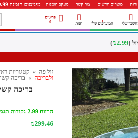
מינימום הזמנה 99.99 ש"ח – משלוח חינם ברכישה מעל 249.99ש"ח
רות
מוצרים חדשים
צור קשר
מעקב הזמנות
מ
פריטים
0
חשבון שלי
המועדפים שלי
חנות
ל
₪
2.99
)
זול פה
»
קטגוריות ראש
ולבריכה
»
בריכה קשיחה 
בריכה קשיח
הרווח 2.99 נקודות תגמול
₪
299.46