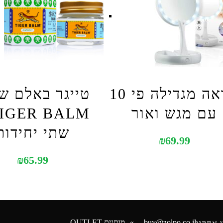
מראה מגדילה פי 10
טייגר באלם ש
עם מגש ואור
שתי יחידות
₪
69.99
₪
65.99
buy@zolpo.co.il
מותגים OUTLET