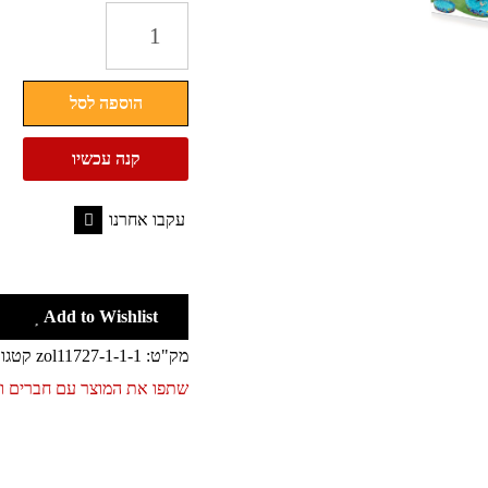
כמות
של
בריכה
הוספה לסל
קשיחה
עגולה
קנה עכשיו
ללא
צורך
עקבו אחרנו
בניפוח
Facebook
BESTWAY
Add to Wishlist
מק"ט:
zol11727-1-1-1
קטגור
שתפו את המוצר עם חברים 