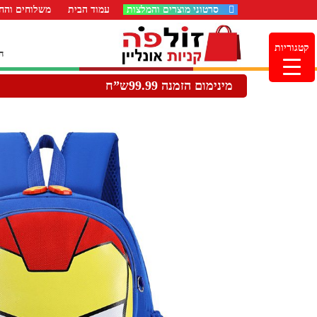
סרטוני מוצרים והמלצות
עמוד הבית
משלוחים והחז
קטגוריות
ה
מינימום הזמנה 99.99ש”ח