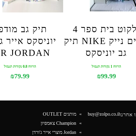
ילקוט בית ספר 4
תיק גב מודפ
תאים נייק NIKE תיק
יוניסקס אייר ג
גב יוניסקס
IR JORDAN
הרווח 1 נקודות תגמול
הרווח 0.8 נקודות תגמול
₪
79.99
₪
99.99
buy@zolpo.co.il
מותגים OUTLET
 אחרנו
Champion צאמפיון
Jordan מוצרי אייר ג'ורדן