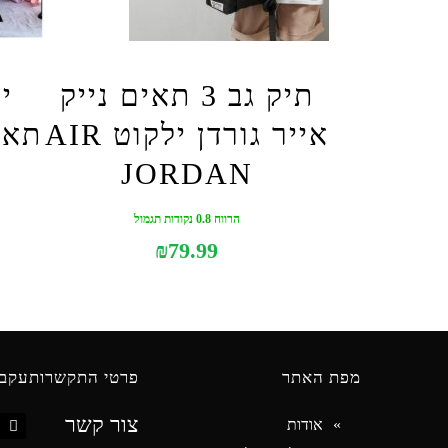
תיק גב 3 תאים נייק
אייר גורדן ילקוט AIR
JORDAN
הרווח 0.8 נקודות תגמול
₪
79.99
מפת האתר
פרטי התקשרות
עקבו
צור קשר
אודות