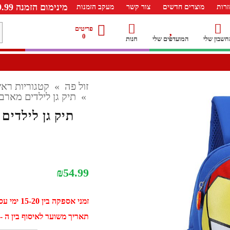
מינימום הזמנה 99.99 ש"ח – משלוח חינם ברכישה מעל 249.99ש"ח
רות
מוצרים חדשים
צור קשר
מעקב הזמנות
מ
פריטים
0
חשבון שלי
המועדפים שלי
חנות
ל
זול פה
»
קטגוריות ראש
»
תיק גן לילדים מארבל MARVEL תיק גב קטן לי
₪
54.99
זמני אספקה בין 15-20 ימי עסקים
תאריך משוער לאיסוף בין ה - 01 ספטמבר ל - 11 ספטמב