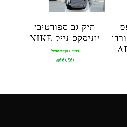
ס
תיק גב ספורטיבי
ורדן
יוניסקס נייק NIKE
A
הרווח 1 נקודות תגמול
₪
99.99