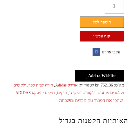
כמות
של
תיק
הוספה לסל
גב
ילקוט
קנה עכשיו
לבית
ספר
עקבו אחרנו
4
Facebook
תאים
אדידס
Add to Wishlist
ADIDAS
מק"ט:
br_762136
קטגוריות:
אדידס Adidas
,
חזרה לבית ספר
,
ילקוטים
וקלמרים מותגים
,
ילקוטים ותיקי גן
,
תיקים
,
תיקים יוניסקס ADIDAS
שתפו את המוצר עם חברים ומשפחה
האותיות הקטנות בגדול