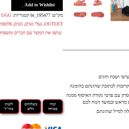
Add to Wishlist
מק"ט:
br_195477
קטגוריות:
UGG נעלי האג
OUTLET
,
נעלי נשים
,
נשים
,
פלטפור
שתפו את המוצר עם חברים ומשפחה
קרובות לכתובת שהזנתם בהזמנה
רון עם פרטי נקודת האיסוף ממנה
 מראש ובמועד הנוח לכם
קניה
משלוחים
לקנות
בטוחה
זולים
בחו"ל
ה למייל שהזנתם