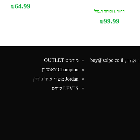
₪
64.99
הרווח 1 נקודות תגמול
₪
99.99
buy@zolpo.co.il
מותגים OUTLET
 אחרנו
Champion צאמפיון
Jordan מוצרי אייר ג'ורדן
Face
LEVI'S ליוויס