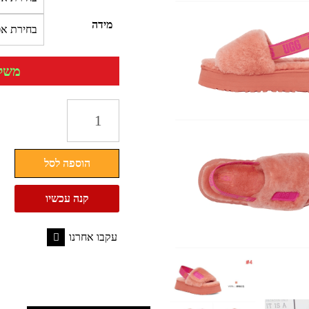
מידה
משלוח 
כמות
של
כפכף
הוספה לסל
פרוותי
פלטפורמה
קנה עכשיו
עם
גומי
עקבו אחרנו
UGG
Facebook
האג