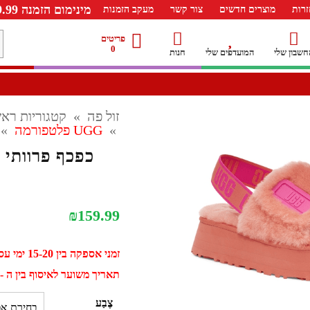
מינימום הזמנה 99.99 ש"ח – משלוח חינם ברכישה מעל 249.99ש"ח
רות
מוצרים חדשים
צור קשר
מעקב הזמנות
מ
פריטים
0
חשבון שלי
המועדפים שלי
חנות
ל
זול פה
»
קטגוריות ראש
»
UGG פלטפורמה
»
כפכף פרוותי פלט
₪
159.99
זמני אספקה בין 15-20 ימי עסקים
תאריך משוער לאיסוף בין ה - 31 אוגוסט ל - 10 ספטמב
צֶבַע