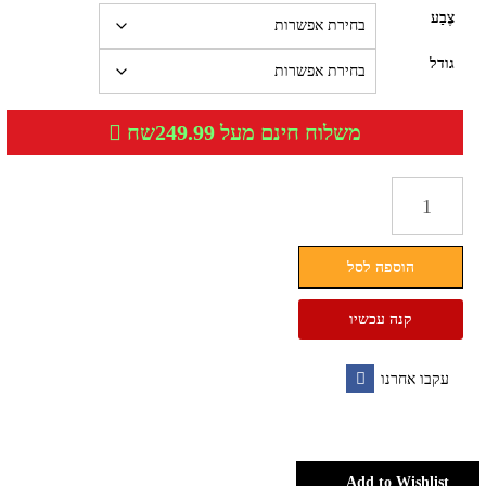
צֶבַע
גודל
משלוח חינם מעל 249.99שח
כמות
של
נעלי
הוספה לסל
ספורט
ללא
קנה עכשיו
שרוכים
לגברים
עקבו אחרנו
הוגו
Facebook
בוס
BOSS
Add to Wishlist