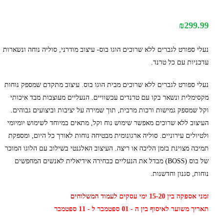
₪
299.99
נעלי ספורט לגברים ללא שרוכים הוגו בוס- עיצוב מודרני, סוליה נוחה ונשארות
עדכניות עם כל טרנד.
נעלי ספורט לגברים ללא שרוכים מבית הוגו בוס. עיצוב מתקדם שמספק נוחות
מקסימלית ונשאר בקו עם טרנדים עכשוויים. הנעליים מעוצבות מבד איכותי
וקל שמספק גמישות ורכות מרבית, תוך שמירה על יציבות וביצועים גבוהים.
העיצוב ללא שרוכים מאפשר שימוש נוח וקל, מתאים במיוחד לשימוש יומיומי
ולטיולים עירוניים. סוליה ארגונומית מבטיחה נוחות לאורך כל היום, ומספקת
תמיכה מצוינת בזמן הליכה או ריצה. העיצוב האלגנטי בשילוב עם הלוגו המוכר
של בוס (BOSS) מבדל את הנעליים כבחירה אידיאלית לאנשים המחפשים
נוחות, סגנון וחדשנות.
זמני אספקה בין 15-20 ימי עסקים
לעמוד המשלוחים
תאריך משוער לאיסוף בין ה - 01 ספטמבר ל - 11 ספטמבר