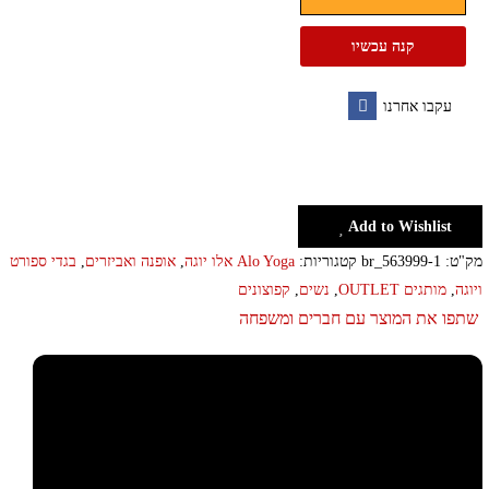
פוטר
נשים
קנה עכשיו
אלו
יוגה
עקבו אחרנו
alo
Facebook
yoga
Add to Wishlist
מק"ט:
br_563999-1
קטגוריות:
Alo Yoga אלו יוגה
,
אופנה ואביזרים
,
בגדי ספורט
ויוגה
,
מותגים OUTLET
,
נשים
,
קפוצונים
שתפו את המוצר עם חברים ומשפחה