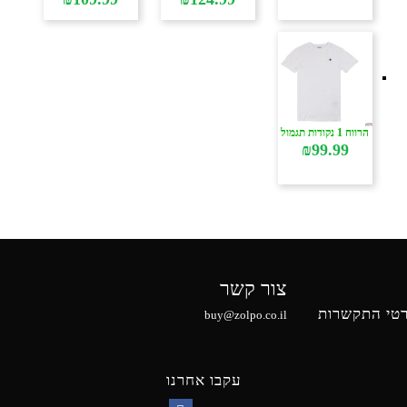
הרווח 1 נקודות תגמול
₪
99.99
צור קשר
טי התקשרות
buy@zolpo.co.il
עקבו אחרנו