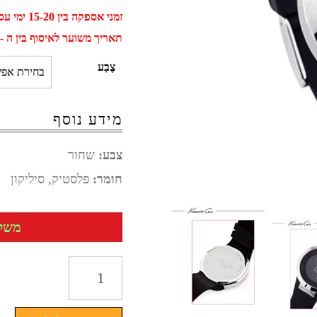
זמני אספקה בין 15-20 ימי עסקים
תאריך משוער לאיסוף בין ה - 01 ספטמבר ל - 11 ספטמב
צֶבַע
מידע נוסף
צבע:
שחור
חומר:
פלסטיק, סיליקון
משלוח 
כמות
של
שעון