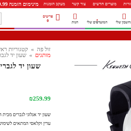
מינימום הזמנה 99.99 ש"ח – משלוח חינם ברכישה מעל 249.99ש"ח
רות
מוצרים חדשים
צור קשר
מעקב הזמנות
מ
פריטים
0
חשבון שלי
המועדפים שלי
חנות
ל
זול פה
»
קטגוריות ראש
מותגים
»
שעון יד לגברים שחור
1
₪
259.99
שעון יד אנלוגי לגברים מבית 
עדין וקלאסי המתאים לשימוש 