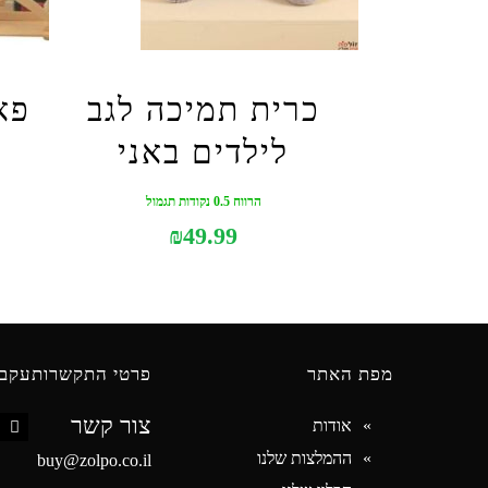
כרית תמיכה לגב
פא
לילדים באני
הרווח 0.5 נקודות תגמול
₪
49.99
מפת האתר
פרטי התקשרות
עקבו
צור קשר
אודות
book
ההמלצות שלנו
buy@zolpo.co.il