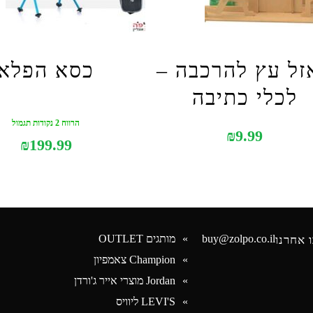
זל עץ להרכבה –
כסא הפלא
לכלי כתיבה
הרווח 2 נקודות תגמול
₪
9.99
₪
199.99
buy@zolpo.co.il
מותגים OUTLET
 אחרנו
Champion צאמפיון
Jordan מוצרי אייר ג'ורדן
Face
LEVI'S ליוויס