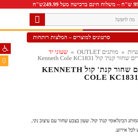
ה
חפש?
סרטונים למוצרים – המלצות רותחות
פתח סרגל 
יות
»
מותגים OUTLET
»
שעוני יד
 קנת' קול Kenneth Cole KC1831
שעון יד לגברים שחור קנת' קול KENNETH
COLE KC183
המותג הבינלאומי קנת' קול. שעון בצבע שחור עם עיצוב נקי,
לכל אירוע.