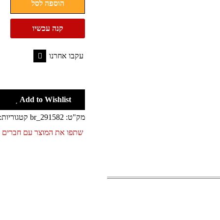
הוספה לסל
יד
לגברים
קנה עכשיו
שחור
קנת'
עקבו אחרנו
קול
Facebook
Kenneth
Cole
Add to Wishlist
KC1831
מק"ט:
br_291582
קטגוריות:
שתפו את המוצר עם חברים 