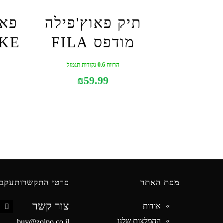
תיק פאוץ'פילה
פאו
מודפס FILA
הרווח 0.6 נקודות תגמול
₪
59.99
מפת האתר
פרטי התקשרות
עקבו
צור קשר
אודות
book
ההמלצות שלנו
buy@zolpo.co.il