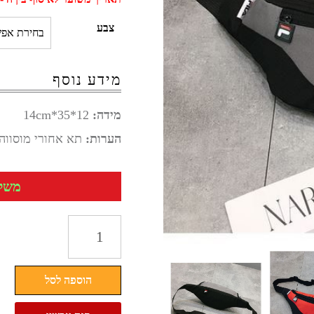
צבע
מידע נוסף
מידה:
12*35*14cm
הערות:
תא אחורי מוסווה
משלוח 
כמות
של
פאוץ
הוספה לסל
ספורט
FILA