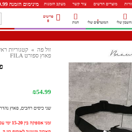
מינימום הזמנה 99.99 ש"ח – משלוח חינם ברכישה מעל 249.99ש"ח
רות
מוצרים חדשים
צור קשר
מעקב הזמנות
מ
פריטים
0
חשבון שלי
המועדפים שלי
חנות
ל
זול פה
»
קטגוריות ראש
פאוץ ספורט FILA
פא
₪
54.99
שני כיסים רחבים, פאוץ נהדר 
זמני אספקה בין 15-20 ימי עסקים
תאריך משוער לאיסוף בין ה - 02 ספטמבר ל - 12 ספטמב