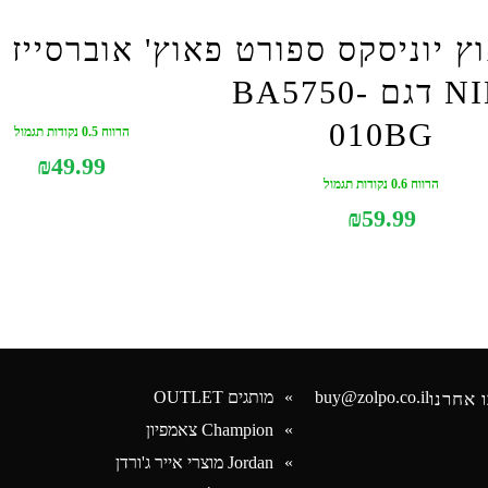
ץ יוניסקס ספורט
פאוץ' אוברסייז FILA
NIKE דגם BA5750-
010BG
הרווח 0.5 נקודות תגמול
₪
49.99
הרווח 0.6 נקודות תגמול
₪
59.99
buy@zolpo.co.il
מותגים OUTLET
 אחרנו
Champion צאמפיון
Jordan מוצרי אייר ג'ורדן
Face