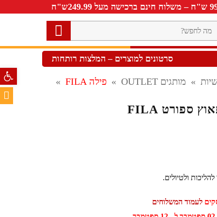
ה
חפש?
סרטונים למוצרים – המלצות רותחות
פתח סרגל 
יות
»
מותגים OUTLET
»
פילה FILA
»
וץ ספורט FILA
להליכות ולטיולים.
לעמוד המשלוחים
ר