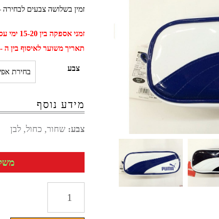
זמין בשלושה צבעים לבחירה – 
זמני אספקה בין 15-20 ימי עסקים
תאריך משוער לאיסוף בין ה - 01 ספטמבר ל - 11 ספטמב
צבע
מידע נוסף
צבע:
שחור, כחול, לבן
משלוח 
כמות
של
קלמר