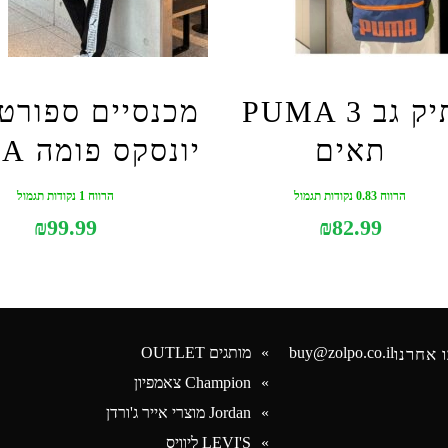
תיק גב PUMA 3
מכנסיים ספורטי
תאים
יונסקס פומה PUMA
הרווח 0.83 נקודות תגמול
הרווח 1 נקודות תגמול
₪
99.99
₪
82.99
buy@zolpo.co.il
מותגים OUTLET
 אחרנו
Champion צאמפיון
Jordan מוצרי אייר ג'ורדן
Face
LEVI'S ליוויס