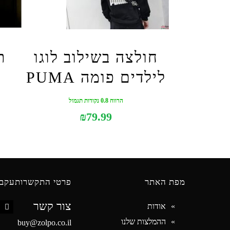
חולצה בשילוב לוגו
לילדים פומה PUMA
הרווח 0.8 נקודות תגמול
₪
79.99
מפת האתר
פרטי התקשרות
עקבו
צור קשר
אודות
book
ההמלצות שלנו
buy@zolpo.co.il