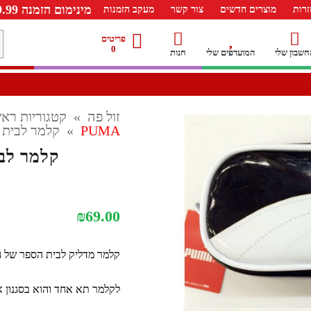
מינימום הזמנה 99.99 ש"ח – משלוח חינם ברכישה מעל 249.99ש"ח
רות
מוצרים חדשים
צור קשר
מעקב הזמנות
מ
פריטים
0
חשבון שלי
המועדפים שלי
חנות
ל
זול פה
»
קטגוריות ראש
PUMA
»
קלמר לבית ספר PUMA
קלמר לבית ספר
₪
69.00
קלמר מדליק לבית הספר של ה
לקלמר תא אחד והוא בסגנון א