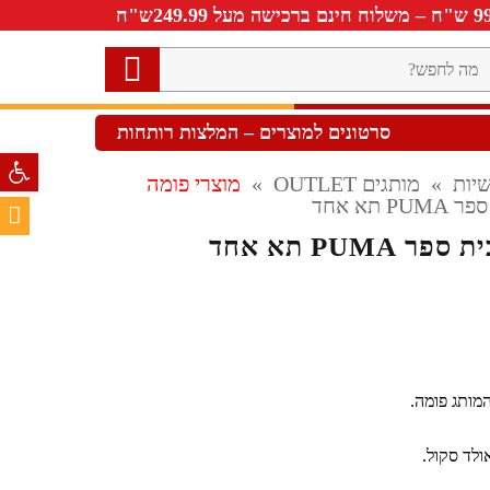
ה
חפש?
סרטונים למוצרים – המלצות רותחות
פתח סרגל 
יות
»
מותגים OUTLET
»
מוצרי פומה
 תא אחד
 PUMA תא אחד
מותג פומה.
ולד סקול.