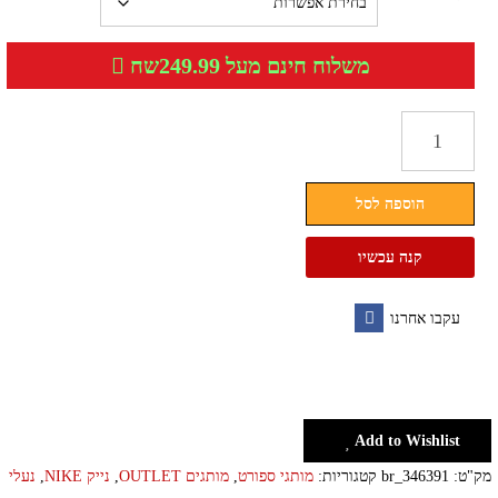
משלוח חינם מעל 249.99שח
כמות
של
נעלי
הוספה לסל
ספורט
נייק
קנה עכשיו
נשים
גברים
עקבו אחרנו
NIKE
Facebook
Add to Wishlist
מק"ט:
br_346391
קטגוריות:
מותגי ספורט
,
מותגים OUTLET
,
נייק NIKE
,
נעלי