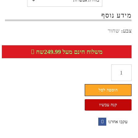
מידע נוסף
צבע:
שחור
משלוח חינם מעל 249.99שח
כמות
של
NEW
הוספה לסל
BALANCE
נעלי
קנה עכשיו
ספורט
נשים
עקבו אחרנו
W520RL3
Facebook