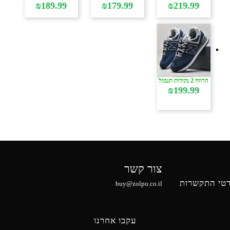
₪
189.99
₪
179.99
₪
219.99
הרווח 2 נקודות תגמול
₪
199.99
צור קשר
טי התקשרות
buy@zolpo.co.il
עקבו אחרנו