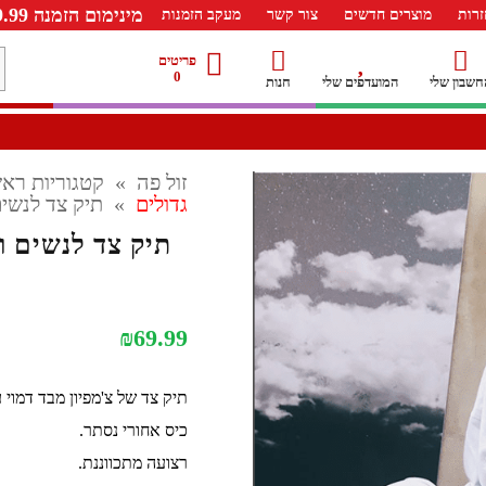
מינימום הזמנה 99.99 ש"ח – משלוח חינם ברכישה מעל 249.99ש"ח
רות
מוצרים חדשים
צור קשר
מעקב הזמנות
מ
פריטים
0
חשבון שלי
המועדפים שלי
חנות
ל
זול פה
»
קטגוריות ראש
גדולים
»
תיק צד לנשים וג
תיק צד לנשים וגברי
₪
69.99
תיק צד של צ'מפיון מבד דמוי ע
כיס אחורי נסתר.
רצועה מתכווננת.