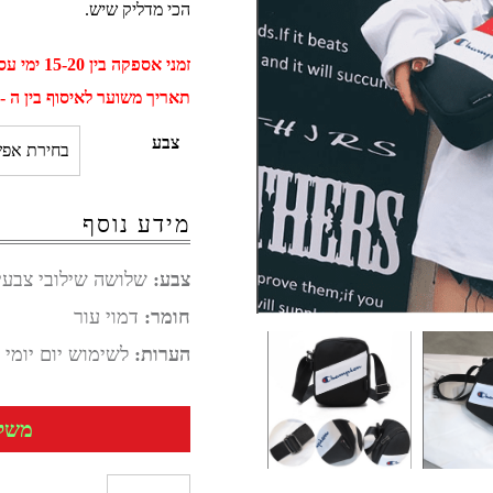
הכי מדליק שיש.
זמני אספקה בין 15-20 ימי עסקים
תאריך משוער לאיסוף בין ה - 31 אוגוסט ל - 10 ספטמב
צבע
מידע נוסף
צבע:
שלושה שילובי צבעי
חומר:
דמוי עור
הערות:
לשימוש יום יומי
משלוח 
כמות