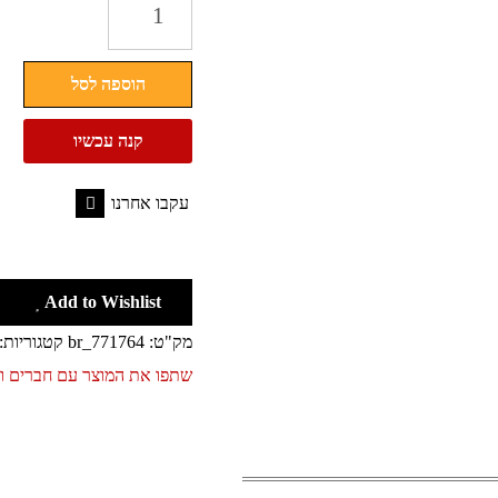
של
תיק
הוספה לסל
צד
לנשים
קנה עכשיו
וגברים
של
עקבו אחרנו
צמפיון
Facebook
CHAMPION
Add to Wishlist
מק"ט:
br_771764
קטגוריות:
שתפו את המוצר עם חברים 