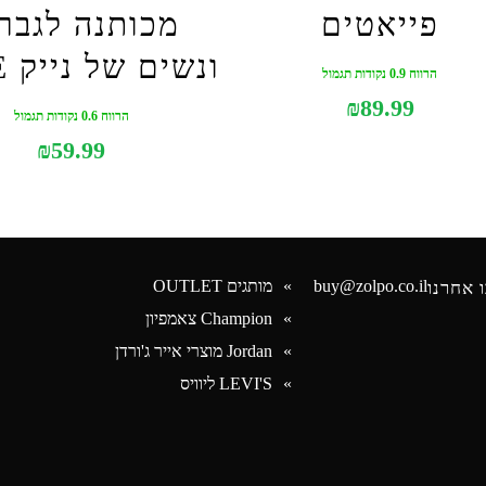
פייאטים
מכותנה לגבר
ונשים של נייק NIKE
הרווח 0.9 נקודות תגמול
₪
89.99
הרווח 0.6 נקודות תגמול
₪
59.99
buy@zolpo.co.il
מותגים OUTLET
 אחרנו
Champion צאמפיון
Jordan מוצרי אייר ג'ורדן
Face
LEVI'S ליוויס