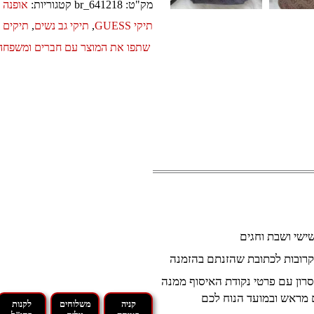
מק"ט:
br_641218
קטגוריות:
אופנה ו
תיקי GUESS
,
תיקי גב נשים
,
תיקים
שתפו את המוצר עם חברים ומשפחה
קרובות לכתובת שהזנתם בהזמנה
רון עם פרטי נקודת האיסוף ממנה
 מראש ובמועד הנוח לכם
קניה
משלוחים
לקנות