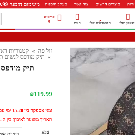
מינימום הזמנה 99.99 ש"ח – משלוח חינם ברכישה מעל 249.99ש"ח
רות
מוצרים חדשים
צור קשר
מעקב הזמנות
מ
פריטים
0
חשבון שלי
המועדפים שלי
חנות
ל
זול פה
»
קטגוריות ראש
»
תיק מודפס לנשים תיק ג
תיק מודפס לנ
₪
119.99
זמני אספקה בין 15-20 ימי עסקים
תאריך משוער לאיסוף בין ה - 02 ספטמבר ל - 12 ספטמב
צֶבַע