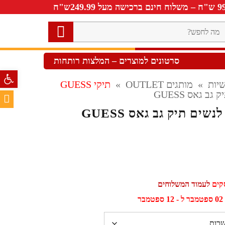
ה
חפש?
סרטונים למוצרים – המלצות רותחות
פתח סרגל 
יות
»
מותגים OUTLET
»
תיקי GUESS
ב גאס GUESS
שים תיק גב גאס GUESS
לעמוד המשלוחים
ר