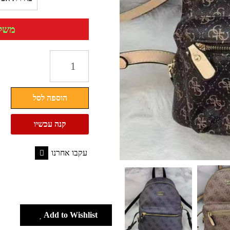
משלוח 
כמות
של
תיק
הוספה לסל
מודפס
לנשים
קנה עכשיו
תיק
גב
עקבו אחרנו
גאס
Facebook
GUESS
Add to Wishlist