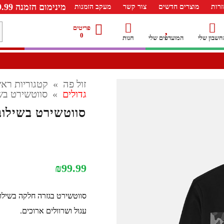
מינימום הזמנה 99.99 ש"ח – משלוח חינם ברכישה מעל 249.99ש"ח
רות
מוצרים חדשים
צור קשר
מעקב הזמנות
מ
פריטים
0
חשבון שלי
המועדפים שלי
חנות
ל
זול פה
»
קטגוריות ראש
גדולים
»
סווטשירט בשילוב ק
₪
99.99
סווטשירט בגזרה חלקה בשילוב 
עגול ושרוולים ארוכים.