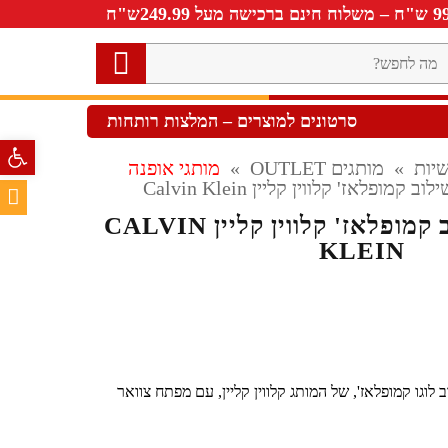
ה
חפש?
סרטונים למוצרים – המלצות רותחות
פתח סרגל 
יות
»
מותגים OUTLET
»
מותגי אופנה
מופלאז' קלווין קליין Calvin Klein
סווטשירט בשילוב קמופלאז' קלווין קליין CALVIN
KLEIN
לוגו קמופלאז', של המותג קלווין קליין, עם מפתח צוואר