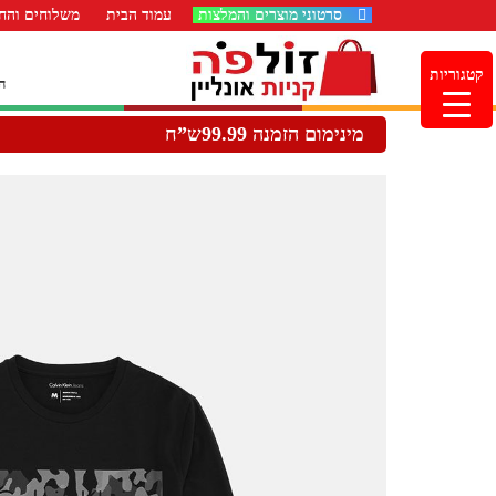
סרטוני מוצרים והמלצות
עמוד הבית
משלוחים והחז
קטגוריות
ה
מינימום הזמנה 99.99ש”ח