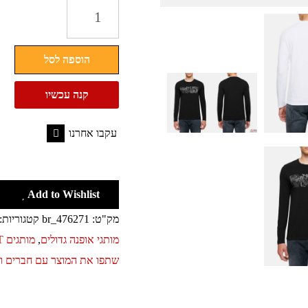
כמות
של
סווטשירט
הוספה לסל
בשילוב
קמופלאז'
קנה עכשיו
קלווין
קליין
עקבו אחרנו
Calvin
Facebook
Klein
Add to Wishlist
מק"ט:
br_476271
קטגוריות:
מותגי אופנה גדולים
,
מותגים OUTLET
שתפו את המוצר עם חברים 