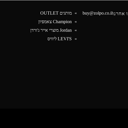
buy@zolpo.co.il
מותגים OUTLET
 אחרנו
Champion צאמפיון
Jordan מוצרי אייר ג'ורדן
Face
LEVI'S ליוויס