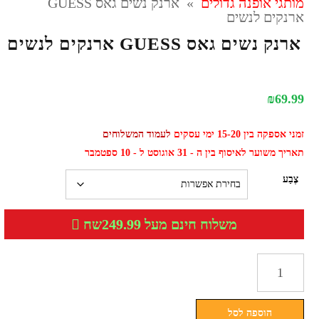
מותגי אופנה גדולים
»
ארנק נשים גאס GUESS
ארנקים לנשים
ארנק נשים גאס GUESS ארנקים לנשים
₪
69.99
זמני אספקה בין 15-20 ימי עסקים
לעמוד המשלוחים
תאריך משוער לאיסוף בין ה - 31 אוגוסט ל - 10 ספטמבר
צֶבַע
משלוח חינם מעל 249.99שח
כמות
של
ארנק
הוספה לסל
נשים