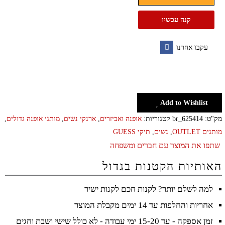
גאס
קנה עכשיו
GUESS
ארנקים
עקבו אחרנו
לנשים
Facebook
Add to Wishlist
מק"ט:
br_625414
קטגוריות:
אופנה ואביזרים
,
ארנקי נשים
,
מותגי אופנה גדולים
,
מותגים OUTLET
,
נשים
,
תיקי GUESS
שתפו את המוצר עם חברים ומשפחה
האותיות הקטנות בגדול
למה לשלם יותר? לקנות חכם לקנות ישיר
אחריות והחלפות עד 14 ימים מקבלת המוצר
זמן אספקה - עד 15-20 ימי עבודה - לא כולל שישי ושבת וחגים