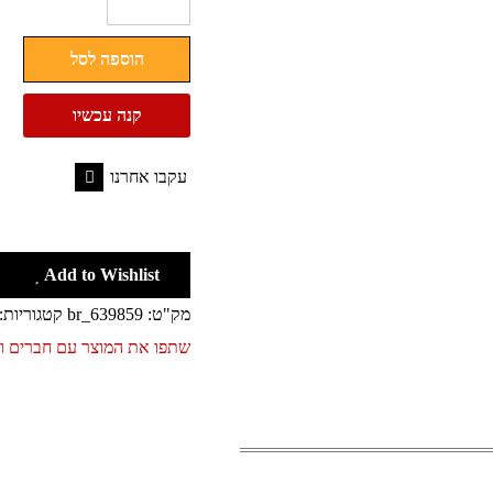
של
משאבת
הוספה לסל
חלב
ידנית
קנה עכשיו
Philips
Avent
עקבו אחרנו
SCF900
Facebook
Add to Wishlist
מק"ט:
br_639859
קטגוריות:
שתפו את המוצר עם חברים 