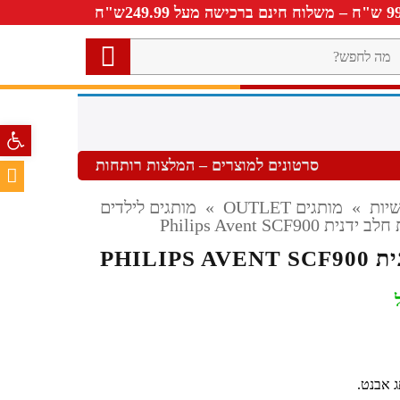
ה
חפש?
פתח סרגל 
סרטונים למוצרים – המלצות רותחות
יות
»
מותגים OUTLET
»
מותגים לילדים
ת Philips Avent SCF900
PHILIP
 אבנט.