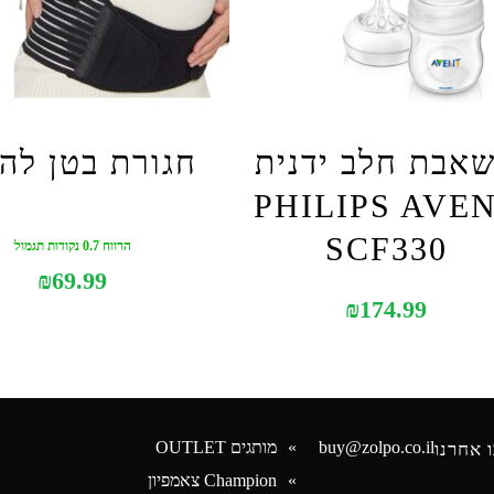
אבת חלב ידנית
חגורת בטן להר
PHILIPS AVE
SCF330
הרווח 0.7 נקודות תגמול
₪
69.99
₪
174.99
buy@zolpo.co.il
מותגים OUTLET
 אחרנו
Champion צאמפיון