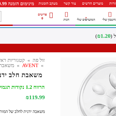
מינימום הזמנה 99.99 ש"ח – משלוח חינם ברכישה מעל 249.99ש"ח
רות
מוצרים חדשים
צור קשר
מעקב הזמנות
מ
פריטים
0
חשבון שלי
המועדפים שלי
חנות
ל
₪
1.20
)
זול פה
»
קטגוריות ראש
»
AVENT
»
משאבת חלב ידני
משאבת חלב ידנית S AVENT SCF900
הרווח 1.2 נקודות תגמול
₪
119.99
משאבה ידנית לחלב של המותג