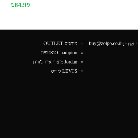
₪
84.99
buy@zolpo.co.il
מותגים OUTLET
 אחרנו
Champion צאמפיון
Jordan מוצרי אייר ג'ורדן
Face
LEVI'S ליוויס