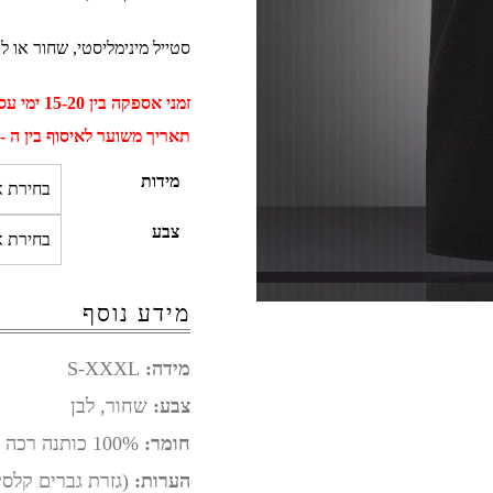
סטייל מינימליסטי, שחור או לב
זמני אספקה בין 15-20 ימי עסקים
תאריך משוער לאיסוף בין ה - 01 ספטמבר ל - 11 ספטמב
מידות
צבע
מידע נוסף
מידה:
S-XXXL
צבע:
שחור, לבן
חומר:
100% כותנה רכה נושמת
הערות:
(גזרת גברים קלסית) ic fit