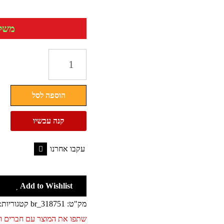
משלוח 
כמות
של
טי
הוספה לסל
שירט
לגברים
קנה עכשיו
CALVIN
KLEIN
עקבו אחרנו
כיתוב
Facebook
מינימליסטי
Add to Wishlist
מק"ט:
br_318751
קטגוריות:
שתפו את המוצר עם חברים 