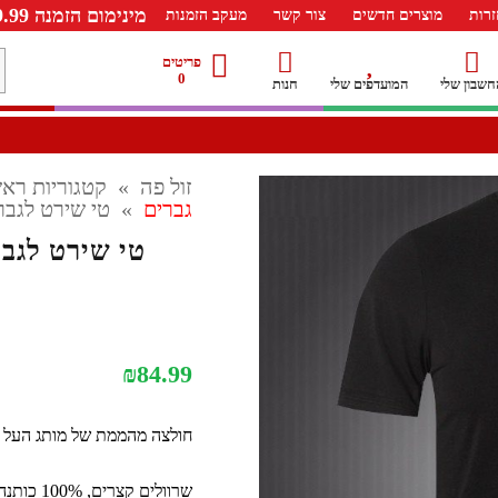
מינימום הזמנה 99.99 ש"ח – משלוח חינם ברכישה מעל 249.99ש"ח
רות
מוצרים חדשים
צור קשר
מעקב הזמנות
מ
פריטים
0
חשבון שלי
המועדפים שלי
חנות
ל
זול פה
»
קטגוריות ראש
גברים
»
טי שירט לגברים CALVIN KLEIN כיתוב מ
₪
84.99
חולצה מהממת של מותג העל קלו
שרוולים קצרים, 100% כותנה נושמת וגזרה קלאסית ומחמיאה.