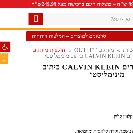
ה
חפש?
סרטונים למוצרים – המלצות רותחות
פתח סרגל 
יות
»
מותגים OUTLET
»
חולצות מותגים
ינימליסטי
טי שירט לגברים CALVIN KLEIN כיתוב
מינימליסטי
וין קליין!