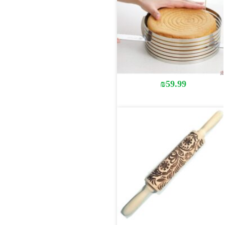
₪
59.99