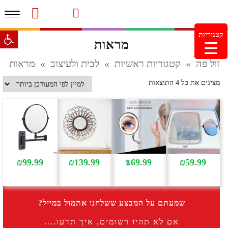
תפרי
סרטוני מוצרים והמלצות
עמוד הבית
משלוחים והחזרות
מוצרים חדשים
צור קשר
מעקב הזמנות
פתח סרגל 
קטגוריות
מראות
מינימום הזמנה 99.99 ש"ח – משלוח חינם ברכישה מעל
249.99ש"ח
זול פה
»
קטגוריות ראשיות
»
לבית ולעיצוב
»
מראות
ממוין
מציגים את כל ⁦4⁩ התוצאות
לפי
הפריט
העדכני
ביותר
₪
99.99
₪
139.99
₪
69.99
₪
59.99
שמעתם על המבצע ששלחנו אתמול במייל?
אם לא תהיו רשומים, איך תדעו....