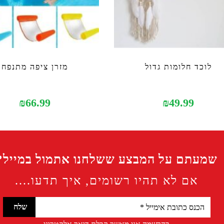
לוכד חלומות גדול
מזרן ציפה מתנפח
₪
66.99
₪
49.99
שמעתם על המבצע ששלחנו אתמול במייל?
אם לא תהיו רשומים, איך תדעו....