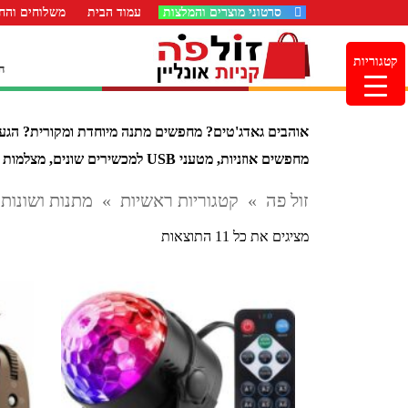
סרטוני מוצרים והמלצות
עמוד הבית
משלוחים והחז
קטגוריות
ה
אוהבים גאדג'טים? מחפשים מתנה מיוחדת ומקורית? הגעתם
מחפשים אוזניות, מטעני USB למכשירים שונים, מצלמות רשת, משטחי טעינה אלחותית, שעונים חכמים ועוד – אל כל אלה תמצאו באתר של זולפה.
זול פה
»
קטגוריות ראשיות
»
מתנות ושונות
ממוין
מציגים את כל ⁦11⁩ התוצאות
לפי
הפריט
העדכני
ביותר