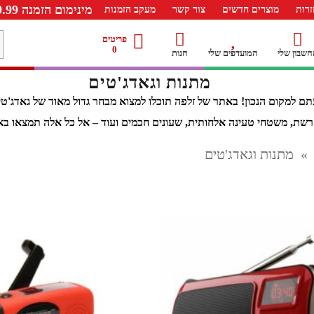
מינימום הזמנה 99.99 ש"ח – משלוח חינם ברכישה מעל 249.99ש"ח
רות
מוצרים חדשים
צור קשר
מעקב הזמנות
מ
פריטים
0
חשבון שלי
המועדפים שלי
חנות
ל
מתנות וגאדג'טים
 למקום הנכון! באתר של זלפה תוכלו למצוא מבחר גדול מאוד של גאדג'טים
»
מתנות וגאדג'טים