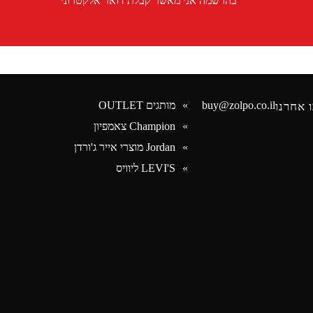
בהרשמה אני מאשר קבלת דואר אלקטרוני
buy@zolpo.co.il
מותגים OUTLET
 אחרנו
Champion צאמפיון
Jordan מוצרי אייר ג'ורדן
Face
LEVI'S ליוויס