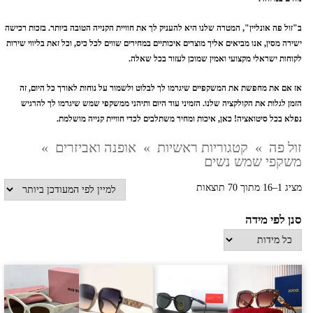
ב"זול פה אונליין", המטרה שלנו היא להעניק לך את חוויית הקנייה הטובה ביותר. בזכות רכישה
ישירה מסין, אנו מביאים אליך מוצרים איכותיים במחירים שווים לכל כיס, וכל זאת בליווי שירות
לקוחות ישראלי מקצועי ואמין שמוכן לעזור בכל שאלה.
אז אם את מחפשת את המשקפיים שיגרמו לך לבלוט ולשמור על נוחות לאורך כל היום, זה
הזמן לגלות את הקולקציה שלנו. הזמיני עוד היום ותיהני ממשקפי שמש שיגרמו לך להרגיש
נפלא בכל סיטואציה! כאן, איכות ומחיר משתלבים לכדי חוויית קנייה מושלמת.
זול פה
»
קטגוריות ראשיות
»
אופנה ואביזרים
»
משקפי שמש נשים
ממוין
מציג 1–16 מתוך 70 תוצאות
לפי
סנן לפי מידה
הפריט
העדכני
ביותר