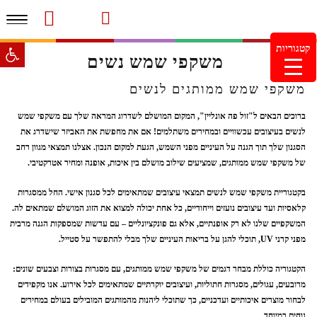
תפרי
סרטוני מוצרים והמלצות
עמוד הבית
משלוחים והחזרות
מוצרים חדשים
צור קשר
מעקב הזמנות
פתח סרגל 
קטגוריות
משקפי שמש נשים
מינימום הזמנה 99.99 ש"ח – משלוח חינם ברכישה מעל
249.99ש"ח
משקפי שמש ממותגים לנשים
ברוכים הבאים ל"זול פה אונליין", המקום המושלם לשדרוג המראה שלך עם משקפי שמש
לנשים בעיצובים עכשוויים ובמחירים משתלמים! אם את מחפשת את האביזר שישדרג את
הסגנון שלך תוך הגנה על העיניים מפני השמש, הגעת למקום הנכון. אצלנו תמצאי מגוון רחב
של משקפי שמש ממותגים, שמציעים שילוב מושלם בין איכות, אופנה ומחיר אטרקטיבי.
בקטגוריית משקפי שמש לנשים תמצאי עיצובים שמתאימים לכל סגנון אישי. החל ממסגרות
קלאסיות ועד עיצובים נועזים וייחודיים, כל אחת יכולה למצוא את הזוג המושלם שמתאים לה.
המשקפיים שלנו לא רק אופנתיים, אלא גם פונקציונליים – עם עדשות שמספקות הגנה מרבית
מפני קרני UV, תוכלי להגן על בריאות העיניים שלך מבלי להתפשר על סטייל.
הקטגוריה כוללת מבחר דגמים של משקפי שמש ממותגים, עם מסגרות בצורות וצבעים שונים:
מרובעים, עגולים, מסגרות חתוליות, ועיצובים יוקרתיים שמתאימים לכל אירוע. אנו מקפידים
לבחור מוצרים איכותיים ועדכניים, כך שתוכלי ליהנות מהמותגים המובילים בעולם במחירים
נוחים במיוחד.