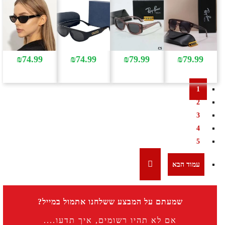
₪
74.99
₪
74.99
₪
79.99
₪
79.99
1
2
3
4
5
שמעתם על המבצע ששלחנו אתמול במייל?
אם לא תהיו רשומים, איך תדעו....