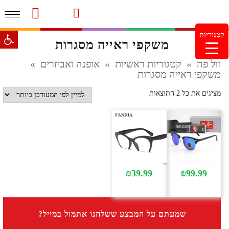
תפרי
סרטוני מוצרים והמלצות
עמוד הבית
משלוחים והחזרות
מוצרים חדשים
צור קשר
מעקב הזמנות
פתח סרגל 
קטגוריות
משקפי ראייה מסגרות
מינימום הזמנה 99.99 ש"ח – משלוח חינם ברכישה מעל
249.99ש"ח
זול פה
»
קטגוריות ראשיות
»
אופנה ואביזרים
»
משקפי ראייה מסגרות
ממוין
מציגים את כל ⁦2⁩ התוצאות
לפי
הפריט
העדכני
ביותר
₪
39.99
₪
99.99
שמעתם על המבצע ששלחנו אתמול במייל?