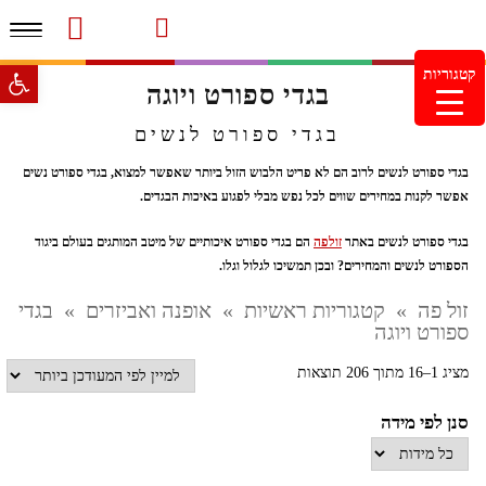
תפרי
סרטוני מוצרים והמלצות
עמוד הבית
משלוחים והחזרות
מוצרים חדשים
צור קשר
מעקב הזמנות
פתח סרגל 
קטגוריות
בגדי ספורט ויוגה
מינימום הזמנה 99.99 ש"ח – משלוח חינם ברכישה מעל
249.99ש"ח
בגדי ספורט לנשים
בגדי ספורט לנשים לרוב הם לא פריט הלבוש הזול ביותר שאפשר למצוא, בגדי ספורט נשים
אפשר לקנות במחירים שווים לכל נפש מבלי לפגוע באיכות הבגדים.
בגדי ספורט לנשים באתר
זולפה
הם בגדי ספורט איכותיים של מיטב המותגים בעולם ביגוד
הספורט לנשים והמחירים? ובכן תמשיכו לגלול וגלו.
זול פה
»
קטגוריות ראשיות
»
אופנה ואביזרים
»
בגדי
ספורט ויוגה
ממוין
מציג 1–16 מתוך 206 תוצאות
לפי
סנן לפי מידה
הפריט
העדכני
ביותר