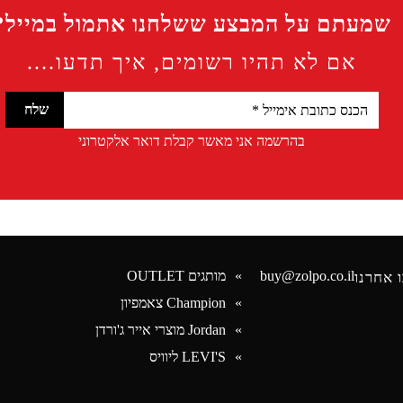
שמעתם על המבצע ששלחנו אתמול במייל?
אם לא תהיו רשומים, איך תדעו....
בהרשמה אני מאשר קבלת דואר אלקטרוני
buy@zolpo.co.il
מותגים OUTLET
 אחרנו
Champion צאמפיון
Jordan מוצרי אייר ג'ורדן
Face
LEVI'S ליוויס