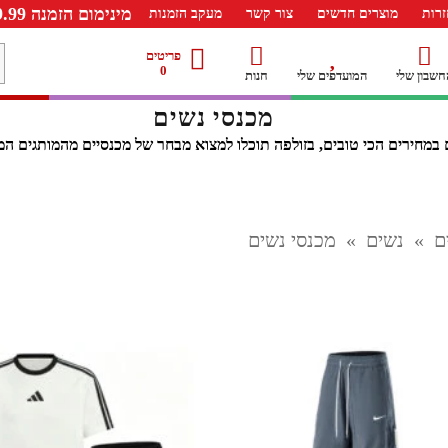
מינימום הזמנה 99.99 ש"ח – משלוח חינם ברכישה מעל 249.99ש"ח
רות
מוצרים חדשים
צור קשר
מעקב הזמנות
מ
פריטים
0
חשבון שלי
המועדפים שלי
חנות
ל
מכנסי נשים
במחירים הכי טובים, בזולפה תוכלו למצוא מבחר של מכנסיים מהמותגים המו
ם
»
נשים
»
מכנסי נשים