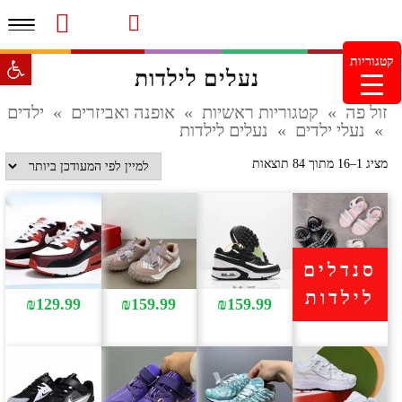
תפרי
סרטוני מוצרים והמלצות
עמוד הבית
משלוחים והחזרות
מוצרים חדשים
צור קשר
מעקב הזמנות
פתח סרגל 
קטגוריות
נעלים לילדות
מינימום הזמנה 99.99 ש"ח – משלוח חינם ברכישה מעל
249.99ש"ח
זול פה
»
קטגוריות ראשיות
»
אופנה ואביזרים
»
ילדים
»
נעלי ילדים
»
נעלים לילדות
ממוין
מציג 1–16 מתוך 84 תוצאות
לפי
הפריט
העדכני
ביותר
סנדלים
לילדות
₪
129.99
₪
159.99
₪
159.99