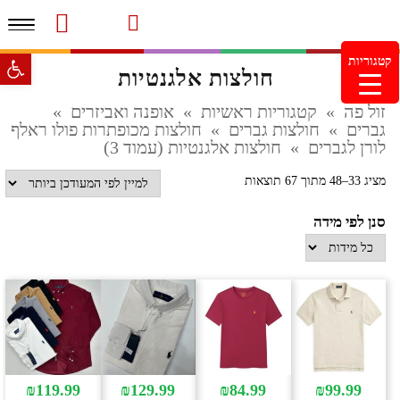
תפרי
סרטוני מוצרים והמלצות
עמוד הבית
משלוחים והחזרות
מוצרים חדשים
צור קשר
מעקב הזמנות
פתח סרגל 
קטגוריות
חולצות אלגנטיות
מינימום הזמנה 99.99 ש"ח – משלוח חינם ברכישה מעל
249.99ש"ח
זול פה
»
קטגוריות ראשיות
»
אופנה ואביזרים
»
גברים
»
חולצות גברים
»
חולצות מכופתרות פולו ראלף
לורן לגברים
»
חולצות אלגנטיות (עמוד 3)
ממוין
מציג 33–48 מתוך 67 תוצאות
לפי
סנן לפי מידה
הפריט
העדכני
ביותר
₪
119.99
₪
129.99
₪
84.99
₪
99.99