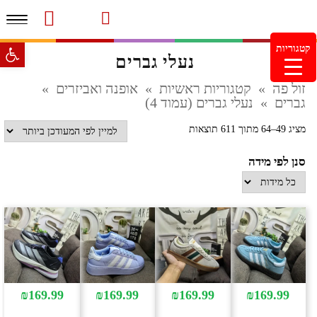
תפרי
סרטוני מוצרים והמלצות
עמוד הבית
משלוחים והחזרות
מוצרים חדשים
צור קשר
מעקב הזמנות
פתח סרגל 
קטגוריות
נעלי גברים
מינימום הזמנה 99.99 ש"ח – משלוח חינם ברכישה מעל
249.99ש"ח
זול פה
»
קטגוריות ראשיות
»
אופנה ואביזרים
»
גברים
»
נעלי גברים (עמוד 4)
ממוין
מציג 49–64 מתוך 611 תוצאות
לפי
סנן לפי מידה
הפריט
העדכני
ביותר
₪
169.99
₪
169.99
₪
169.99
₪
169.99