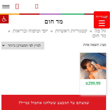
תפרי
סרטוני מוצרים והמלצות
עמוד הבית
משלוחים והחזרות
מוצרים חדשים
צור קשר
מעקב הזמנות
פתח סרגל 
קטגוריות
מד חום
מינימום הזמנה 99.99 ש"ח – משלוח חינם ברכישה מעל
249.99ש"ח
זול פה
»
קטגוריות ראשיות
»
יופי וטיפוח ובריאות
»
מד חום
מציג תוצאה אחת
₪
299.99
שמעתם על המבצע ששלחנו אתמול במייל?