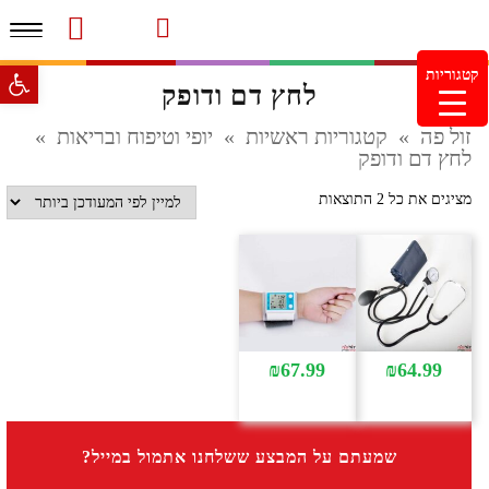
תפרי
סרטוני מוצרים והמלצות
עמוד הבית
משלוחים והחזרות
מוצרים חדשים
צור קשר
מעקב הזמנות
פתח סרגל 
קטגוריות
לחץ דם ודופק
מינימום הזמנה 99.99 ש"ח – משלוח חינם ברכישה מעל
249.99ש"ח
זול פה
»
קטגוריות ראשיות
»
יופי וטיפוח ובריאות
»
לחץ דם ודופק
ממוין
מציגים את כל ⁦2⁩ התוצאות
לפי
הפריט
העדכני
ביותר
₪
67.99
₪
64.99
שמעתם על המבצע ששלחנו אתמול במייל?