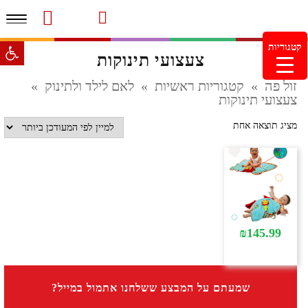
תפרי
סרטוני מוצרים והמלצות
עמוד הבית
משלוחים והחזרות
מוצרים חדשים
צור קשר
מעקב הזמנות
פתח סרגל 
קטגוריות
צעצועי תינוקות
מינימום הזמנה 99.99 ש"ח – משלוח חינם ברכישה מעל
249.99ש"ח
זול פה
»
קטגוריות ראשיות
»
לאם לילד ולתינוק
»
צעצועי תינוקות
מציג תוצאה אחת
₪
145.99
שמעתם על המבצע ששלחנו אתמול במייל?