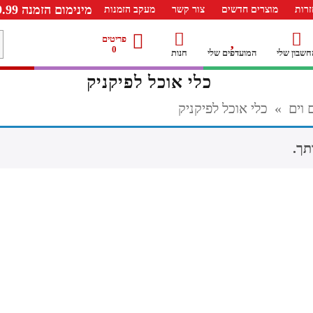
מינימום הזמנה 99.99 ש"ח – משלוח חינם ברכישה מעל 249.99ש"ח
רות
מוצרים חדשים
צור קשר
מעקב הזמנות
מ
פריטים
0
חשבון שלי
המועדפים שלי
חנות
ל
כלי אוכל לפיקניק
 וים
»
כלי אוכל לפיקניק
תך.