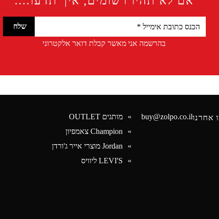
אם לא תהיו רשומים, איך תדעו....
בהרשמה אני מאשר קבלת דואר אלקטרוני
buy@zolpo.co.il
מותגים OUTLET
 אחרנו
Champion צאמפיון
Jordan מוצרי אייר ג'ורדן
Face
LEVI'S ליוויס