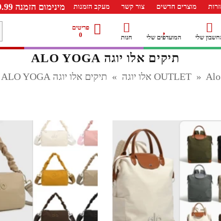
מינימום הזמנה 99.99 ש"ח – משלוח חינם ברכישה מעל 249.99ש"ח
רות
מוצרים חדשים
צור קשר
מעקב הזמנות
מ
פריטים
0
חשבון שלי
המועדפים שלי
חנות
ל
תיקים אלו יוגה ALO YOGA
לו יוגה
»
»
תיקים אלו יוגה ALO YOGA