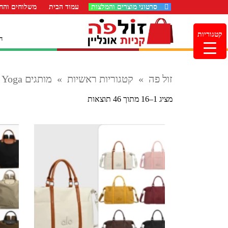
סרטוני מוצרים והמלצות
עמוד הבית
משלוחים והחז
קטגוריות
ה
זול פה
»
קטגוריות ראשיות
»
מותגים OUTLET
Alo Yoga א
ממוין
מציג 1–16 מתוך 46 תוצאות
לפי
הפריט
העדכני
ביותר