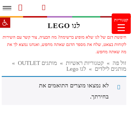
תפרי
סרטוני מוצרים והמלצות
עמוד הבית
משלוחים והחזרות
מוצרים חדשים
צור קשר
מעקב הזמנות
פתח סרגל 
קטגוריות
לגו LEGO
מינימום הזמנה 99.99 ש"ח – משלוח חינם ברכישה מעל
249.99ש"ח
חיפשת דגם של לגו שלא מופיע ברשימה? מה הבעיה, צור קשר עם השירות
לקוחות בצאט, שלח את מספר הדגם שאתה מחפש, ואנחנו נמצא לך את
מה שאתה מחפש.
זול פה
»
קטגוריות ראשיות
»
מותגים OUTLET
»
מותגים לילדים
»
לגו Lego
לא נמצאו מוצרים התואמים את
בחירתך.