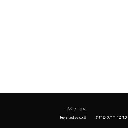
צור קשר
פרטי התקשרות
buy@zolpo.co.il