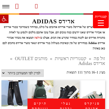
תפרי
סרטוני מוצרים והמלצות
עמוד הבית
משלוחים והחזרות
מוצרים חדשים
צור קשר
מעקב הזמנות
פתח סרגל 
קטגוריות
אדידס ADIDAS
מינימום הזמנה 99.99 ש"ח – משלוח חינם ברכישה מעל
249.99ש"ח
מחפשים מוצרים של אדידס? מוצרי אדידס אהובים על כולנו, במיוחד כשמדובר בבגדי אדידס
או אביזרי אדידס שאנו יודעים כמה טובים הם. אבל עזבו אתכם מלקום ולנסוע עד לאחת
מחנויות אדידס וגם לקנות במחיר שקורע את הכיס. אצלנו ב
זולפה
תמצאו את מבחר אביזרי
אדידס Adidas במחירים של סין ובאיכות מעולה! בגדי אדידס ושאר מוצרי אדידס מחכים לכם
כאן באתר!
זול פה
»
קטגוריות ראשיות
»
מותגים OUTLET
»
אדידס Adidas
ממוין
מציג 1–16 מתוך 111 תוצאות
לפי
הפריט
העדכני
ביותר
סניקרס
נעלי
תיקים
אדידס
גברים
יוניסקס