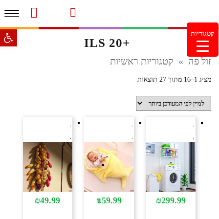
תפרי
סרטוני מוצרים והמלצות
עמוד הבית
משלוחים והחזרות
מוצרים חדשים
צור קשר
מעקב הזמנות
פתח סרגל 
קטגוריות
+20 ILS
מינימום הזמנה 99.99 ש"ח – משלוח חינם ברכישה מעל
249.99ש"ח
זול פה
»
קטגוריות ראשיות
מציג 1–16 מתוך 27 תוצאות
₪
49.99
₪
59.99
₪
299.99