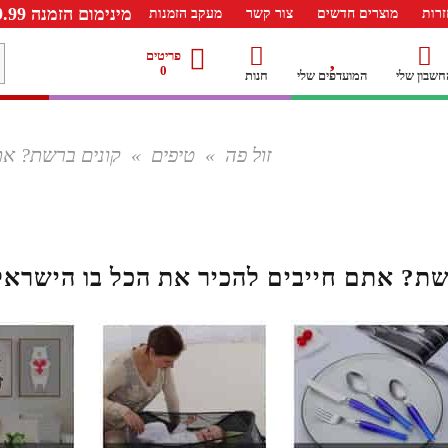
מינימום הזמנה 99.99 ש"ח – משלוח חינם ברכישה מעל 249.99ש"ח
רות
מוצרים חדשים
צור קשר
מעקב הזמנות
פריטים
0
חשבון שלי
המועדפים שלי
חנות
זול פה
»
טיפים
»
קונים ברשת? את
שת? אתם חייבים להכיר את הכל בו הישראל