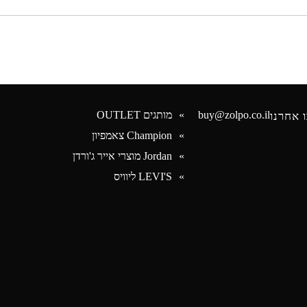
buy@zolpo.co.il
מותגים OUTLET
 אחרנו
Champion צאמפיון
Jordan מוצרי אייר ג'ורדן
Face
LEVI'S ליוויס