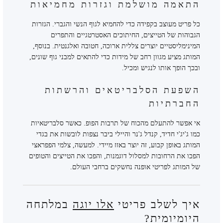
התאמה מושלמת וגזרות מחמיאות
כל פריט מעוצב בקפידה כדי להחמיא לגוף הנשי והגברי. הגזרות
הגבוהות של הטייצים, החיתוכים האסטרטגיים והתפרים
המינימליסטיים יוצרים צללית ארוכה, חטובה ואלגנטית. בנוסף,
המותג מציע מגוון רחב של מידות כדי להתאים למבני גוף שונים,
ובכך הופך אותו לנגיש ומכיל.
השפעת הסלבריטאים והרשתות
החברתיות
אי אפשר להתעלם מהכוח של תרבות הפופ. כאשר סלבריטאיות
כמו ג'יג'י חדיד, קנדל ג'נר והיילי ביבר נצפות לובשות את בגדי
המותג באופן קבוע, זה יוצר באזז מיידי. למעשה, צלמי הפפראצי
הפכו את הרחובות למסלול דוגמנות, והפכו את הטייצים והטופים
של המותג לפריטי אופנה נחשקים ברחבי העולם.
איך לשלב פריטי
אלו יוגה
במלתחה
היומיומית?