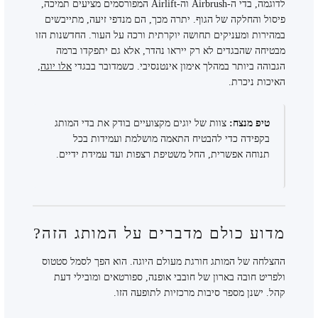
לדוגמה, בדי ה-Airbrush וה-Airlift המפורסמים מציעים תמיכה,
פיסול והחלקה של הגוף. יתרה מכך, הם מנדפי זיעה, מתייבשים
במהירות ומעניקים תחושה יוקרתית ורכה על העור. החדשנות הזו
מבטיחה שהבגדים לא רק ייראו נהדר, אלא גם יתפקדו ברמה
הגבוהה ביותר במהלך אימון אינטנסיבי. כשמדובר בבגדי
אלו יוגה
,
האיכות ניכרת.
טיפ מנצח:
צוות של יוגים מקצועיים בודק את בדי המותג
בקפידה כדי להבטיח התאמה מושלמת ועמידות בכל
תנוחה אפשרית, החל משטיפת רצפות ועד עמידת ידיים.
מדוע כולם מדברים על המותג הזה?
ההצלחה של המותג חורגת מעולם היוגה. הוא הפך לסמל סטטוס
ולפריט חובה בארון של חובבי אופנה, ספורטאים ומובילי דעת
קהל. ישנן מספר סיבות מרכזיות לתופעה הזו.