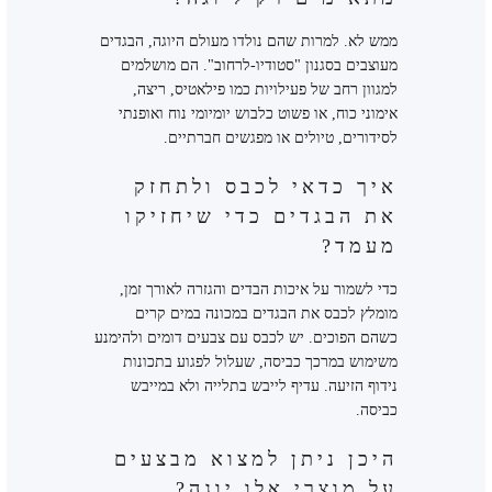
ממש לא. למרות שהם נולדו מעולם היוגה, הבגדים
מעוצבים בסגנון "סטודיו-לרחוב". הם מושלמים
למגוון רחב של פעילויות כמו פילאטיס, ריצה,
אימוני כוח, או פשוט כלבוש יומיומי נוח ואופנתי
לסידורים, טיולים או מפגשים חברתיים.
איך כדאי לכבס ולתחזק
את הבגדים כדי שיחזיקו
מעמד?
כדי לשמור על איכות הבדים והגזרה לאורך זמן,
מומלץ לכבס את הבגדים במכונה במים קרים
כשהם הפוכים. יש לכבס עם צבעים דומים ולהימנע
משימוש במרכך כביסה, שעלול לפגוע בתכונות
נידוף הזיעה. עדיף לייבש בתלייה ולא במייבש
כביסה.
היכן ניתן למצוא מבצעים
על מוצרי
אלו יוגה
?