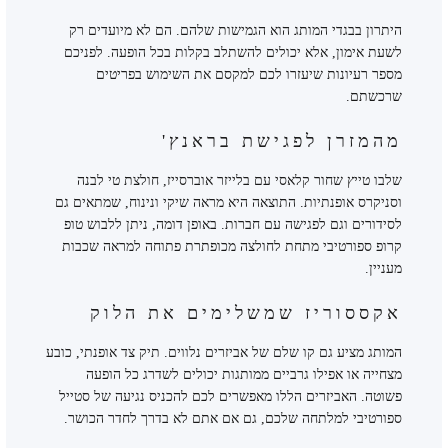
היתרון בבגדי המותג הוא הגמישות שלהם. הם לא מיועדים רק
לשעת אימון, אלא יכולים להשתלב בקלות בכל הופעה. לפניכם
מספר רעיונות שיעזרו לכם למקסם את השימוש בפריטים
שרכשתם.
מהמזרן לפגישת בראנץ'
שלבו טייץ שחור קלאסי עם בלייזר אוברסייז, חולצת טי לבנה
וסניקרס אופנתיות. התוצאה היא מראה שיקי ונינוח, שמתאים גם
לסידורים וגם לפגישה עם חברות. באופן דומה, ניתן ללבוש טופ
קרופ ספורטיבי מתחת לחולצה מכופתרת פתוחה למראה שכבות
מעניין.
אקססוריז שמשלימים את הלוק
המותג מציע גם קו שלם של אביזרים נלווים. תיק צד אופנתי, כובע
מצחייה או אפילו גרביים ממותגות יכולים לשדרג כל הופעה
פשוטה. האביזרים הללו מאפשרים לכם להכניס נגיעה של סטייל
ספורטיבי למלתחה שלכם, גם אם אתם לא בדרך לחדר הכושר.