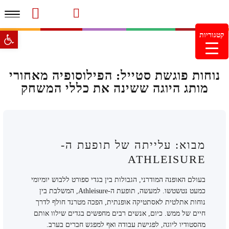
תפרי
סרטוני מוצרים והמלצות
עמוד הבית
משלוחים והחזרות
מוצרים חדשים
צור קשר
מעקב הזמנות
פתח סרגל 
קטגוריות
מינימום הזמנה 99.99 ש"ח – משלוח חינם ברכישה מעל
249.99ש"ח
נוחות פוגשת סטייל: הפילוסופיה מאחורי
מותג היוגה ששינה את כללי המשחק
מבוא: עלייתה של תופעת ה-
ATHLEISURE
בעולם האופנה המודרני, הגבולות בין בגדי ספורט ללבוש יומיומי
כמעט נטשטשו. למעשה, תופעת ה-Athleisure, המשלבת בין
נוחות אתלטית לאסתטיקה אופנתית, הפכה מטרנד חולף לדרך
חיים של ממש. כיום, אנשים רבים מחפשים בגדים שילוו אותם
מהסטודיו ליוגה, לפגישת עבודה ואף למפגש חברים בערב.