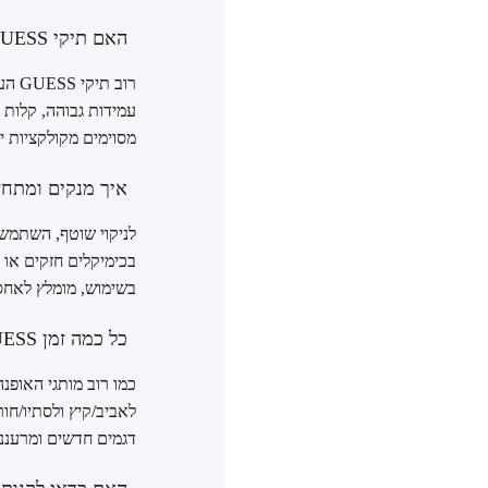
האם תיקי GUESS עשויים מעור אמיתי?
עמידות גבוהה, קלות ב
מסוימים מקולקציות יו
איך מנקים ומתחזקים
לניקוי שוטף, השתמשו
בכימיקלים חזקים או 
בשימוש, מומלץ לאחסן
כל כמה זמן GUESS מוציאים קולקציה חדשה?
לאביב/קיץ ולסתיו/חו
דגמים חדשים ומרענני