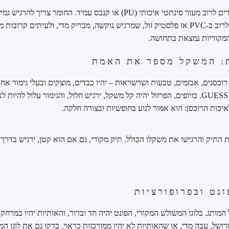
תיקי GUESS מקוריים מיוצרים לרוב מעור סינתטי איכותי (PU) או קנבס עמיד. 
לעומת זאת, זיופים ישתמשו לרוב ב-PVC או פלסטיק זול, שמרגיש נוקשה, מבריק מדי, ולעיתים 
המקוריות נמצאת בתחושה.
וכסנים, אבזמים, טבעות ושרשראות – יהיו כבדים, מוצקים ובעלי גימור אחי
חריטה נקייה של שם המותג GUESS. בזיופים, הפרזול יהיה קל משקל, ירגיש חלול, והגימור עלול
איכות הרוכסן: הוא אמור לנוע בחופשיות ובצורה חלקה.
 התיק והרגישו את משקלו הכולל. תיק מקורי, גם אם הוא קטן, ירגיש בדרך כ
המותג. בלוגו המשולש המקורי, הפונט יהיה חד וברור, והאותיות יהיו במרחק ש
מרושל, עבה מדי, או שהאותיות לא יהיו ממורכזות כראוי. בדקו גם את לוגו ה