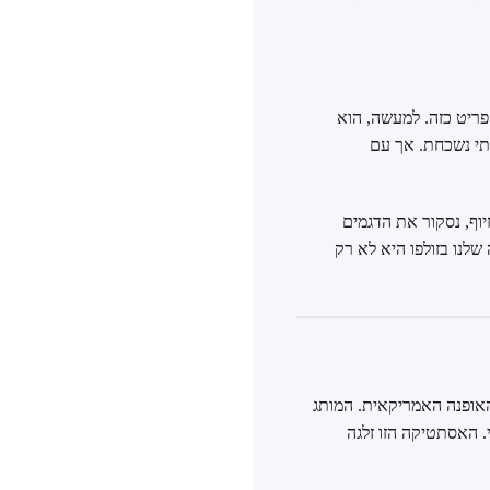
יותר מאביזר. הם הצהרה. תיק של המותג GUESS הוא בדיוק פריט כזה. למעשה, הוא
לתי נשכחת. אך עם
יוף, נסקור את הדגמים
לנו בזולפו היא לא רק
ב תעשיית האופנה האמריקאית. המותג
. האסתטיקה הזו זלגה