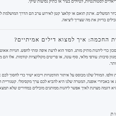
אליים לסטודנטיות, לטיולים בעיר או כתיק נסיעות שיקי.
זר המשלים. ארנק תואם או קלאצ' קטן לאירוע ערב הם הדרך המושלמת ל
כילים בדיוק את מה שצריך ליציאה.
ת החכמה: איך למצוא דילים אמיתיים?
כון כדי ליהנות מתיק מותג. הסוד הוא לדעת איפה ומתי לחפש. חנויות אאוטל
ון סיבות: עודפי מלאי, סוף עונה, או פריטים מקולקציות קודמות. אלו הם מ
ותר.
 זולפו. המודל שלנו מבוסס על איתור הזדמנויות וייבוא ישיר כדי לחסוך לכם 
 או באביזרי אופנה, המטרה שלנו היא להביא לכם ערך מקסימלי. קטגוריית 
היא דוגמה מצוינת לאיך אפשר ליהנות ממותגים מובילים במחירים שלא תמצא
ת