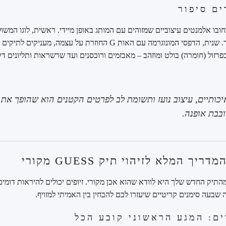
ם סיפור
ל GUESS נושא בחובו אלמנטים עיצוביים שמזוהים עם המותג באופן מיידי. ראשית, לוגו
הוא אולי הסמל המוכר ביותר. שנית, הדפסי המונוגרמה עם האות G החוזרת ע
ול (חומרה) בולט ומוזהב – מאבזמים ורוכסנים ועד שרשראות ותליונים דקו
בבת אופנה.
ך המלא לזיהוי תיק GUESS מקורי
התיק החדש שלך היא לוודא שהוא אכן מקורי. זיופים יכולים להיראות דומי
 שבעה סימנים קריטיים שיעזרו לכם להבחין בין האמיתי למזויף.