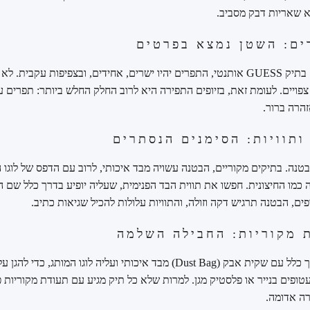
א שאריות דבק מסביב.
הסתכלו מקרוב על התפרים. בתיק GUESS אותנטי, התפרים יהיו ישרים, אחידים, ובצפיפות
פויים. לעומת זאת, בזיופים התפירה היא לרוב החלק החלש ביותר: תפרים עק
הרה ברור.
נה. בתיקים מקוריים, הבטנה עשויה מבד איכותי, לרוב עם הדפס של לוגו ה
 כמו החיצונית. חפשו את תווית הבד הפנימית, שעליה יופיע בדרך כלל שם ה
זיופים, הבטנה תרגיש דקה וזולה, והתוויות עלולות להכיל שגיאות כתיב.
תיק GUESS חדש יגיע בדרך כלל עם שקית אבק (Dust Bag) מבד איכותי ועליה לוגו
טופים בנייר או פלסטיק מגן. למרות שלא כל תיק מגיע עם תעודת מקוריות פ
רה אדומה.