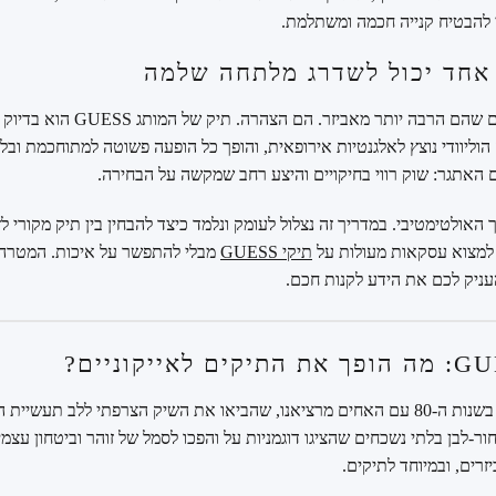
 להבטיח קנייה חכמה ומשתלמת.
 אחד יכול לשדרג מלתחה שלמה
בעולם האופנה, ישנם פריטים שהם הרבה 
הוליוודי נוצץ לאלגנטיות אירופאית, והופך כל הופעה פשוטה למתוחכמת וב
ם האתגר: שוק רווי בחיקויים והיצע רחב שמקשה על הבחירה.
 האולטימטיבי. במדריך זה נצלול לעומק ונלמד כיצד להבחין בין תיק מקורי לז
יך למצוא עסקאות מעולות על
תיקי GUESS
מבלי להתפשר על איכות. המטרה ש
עניק לכם את הידע לקנות חכם.
הסיפור של GUESS מתחיל בשנות ה-80 עם האחים מרציאנו, שהביאו את השיק הצרפתי לל
ר-לבן בלתי נשכחים שהציגו דוגמניות על והפכו לסמל של זוהר וביטחון עצמי
זרים, ובמיוחד לתיקים.