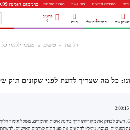
מינימום הזמנה 99.99 ש"ח – משלוח חינם ברכישה מעל 249.99ש"ח
רות
מוצרים חדשים
צור קשר
מעקב הזמנות
מ
פריטים
0
חשבון שלי
המועדפים שלי
חנות
ל
זול פה
»
טיפים
»
מעבר ללוגו: כל מ
ו: כל מה שצריך לדעת לפני שקונים תיק של UESS
לפני רכישת תיק של GUESS, חשוב לבדוק את מקוריותו דרך בחינת איכות החומרים, משקל וגימור 
נה הפנימית. בנוסף, מומלץ להתאים את סוג התיק לצרכים האישיים, להשוות 