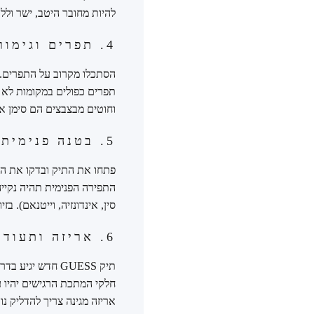
להיות מחובר היטב, ישר ולל
4. תפרים וגימורים: השטן נמצא בפרטים
תפרים כפולים במקומות לא צ
וחוטים מבצבצים הם סימן אז
5. בטנה פנימית ותוויות: הסימנים הנסתרים
פתחו את התיק ובדקו את הבט
התפירה הפנימית תהיה נקייה
סין, אינדונזיה, וייטנאם). ב
6. אריזה ותעודת מקוריות: החבילה השלמה
חלקי המתכת הרגישים יהיו ע
אריזה מגינה צריך להדליק נו