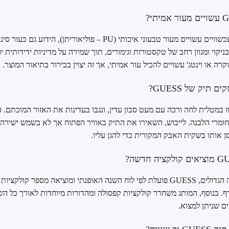
רוב תיקי GUESS העכשוויים עשויים מעור טבעוני איכותי (PU – פוליאורי
ניקוי ומגוון רחב של טקסטורות וגימורים, תוך שמירה על מדיניות ידידותית י
קרה או וינטג' עשויים להכיל עור אמיתי, אך זה יצוין בבירור בתיאור המוצר.
 תיק של GUESS?
 במטלית לחה ורכה עם מעט סבון עדין, ונגבו בעדינות את האזור המוכתם. 
חומרי הלבנה. לייבוש, השאירו את התיק באוויר הפתוח אך לא בשמש ישירה.
 אותו בשקית האבק המקורית כדי להגן עליו.
כמו רוב מותגי האופנה הגדולים, GUESS פועלת לפי לוח השנה האופנתי ומוציאה מספר
רף. בנוסף, המותג משחרר קולקציות קפסולה ומהדורות מיוחדות לאורך כל ה
ם שניתן למצוא.