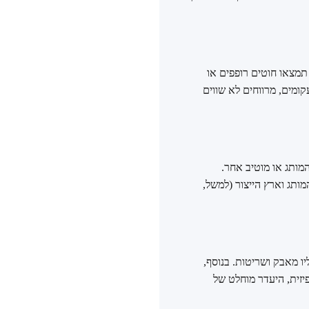
 עקבית. לא תמצאו חוטים רופפים או
ומים, מרווחים לא שווים
מותג או מוטיב אחר.
מותג וארץ הייצור (למשל,
 המותג, כדי להגן עליו מאבק ושריטות. בנוסף,
יזית, היעדר מוחלט של