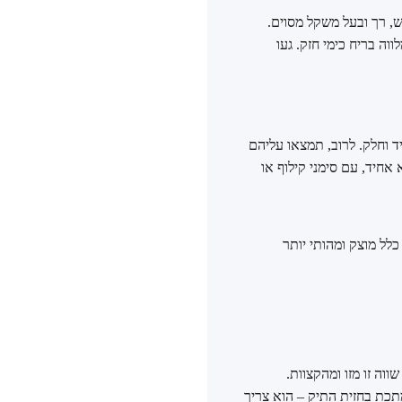
החומר צריך להרגיש גמיש, רך ובעל משקל מסוים.
קרובות מלווה בריח כימי חזק. געו
ד וחלק. לרוב, תמצאו עליהם
 להיות לא אחיד, עם סימני קילוף או
לל מוצק ומהותי יותר
ווה זו מזו ומהקצוות.
מתכת בחזית התיק – הוא צריך