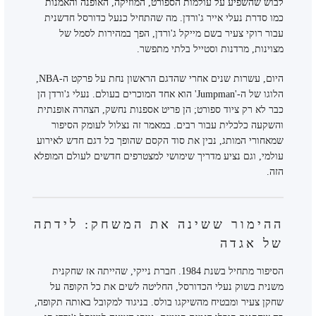
לבוש שהשפיע על עולמות הספורט, המוזיקה, האופנה והאמנות
כמו סדרת נעלי אייר ג'ורדן. מה שהתחיל כנעל כדורסל חדשנית
עבור רוקי צעיר בשם מייקל ג'ורדן, הפך במהירות לסמל של
מצוינות, מרדנות וסטייל בלתי מתפשר.
היום, עשרות שנים אחרי שהדגם הראשון נחת על פרקט ה-NBA,
הלוגו של ה-'Jumpman' הוא אחד המוכרים בעולם. נעלי ג'ורדן הן
כבר לא רק ציוד ספורט; הן פריט אספנות נחשק, הצהרה אופנתית
והשקעה כלכלית עבור רבים. במאמר זה נצלול לעומק הסיפור
שמאחורי המותג, נבין את סוד הקסם שהופך כל דגם חדש לאירוע
עולמי, וגם נציע מדריך שימושי למצטרפים חדשים לעולם המופלא
הזה.
ההימור ששינה את המשחק: לידתה
של אגדה
הסיפור מתחיל בשנת 1984. חברת נייקי, שהייתה אז שחקנית
משנית בשוק נעלי הכדורסל, החליטה לשים את כל הקופה על
שחקן צעיר ומבטיח מהשיקגו בולס. בניגוד למקובל באותה תקופה,