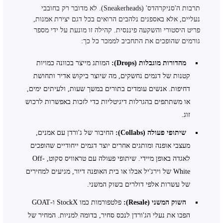
תרבות ה'סניקרהדס' (Sneakerheads). לא מדובר רק בחובבי
נעליים, אלא באספנים נלהבים הרואים בכל דגם יצירת אמנות,
פריט היסטורי והשקעה פיננסית. קהילה זו מונעת על ידי מספר
גורמים שהופכים את התחביב לממכר כל כך:
מהדורות מוגבלות (Drops):
המותג מייצר בכוונה כמויות
קטנות של דגמים נחשקים, מה שיוצר ביקוש אדיר ותחושת
דחיפות. אנשים עומדים בתורים במשך שעות, ולעיתים ימים,
או משתתפים בהגרלות דיגיטליות כדי לזכות באפשרות לרכוש
זוג.
שיתופי פעולה (Collabs):
החיבור של ג'ורדן עם אמנים,
מעצבי אופנה ומותגים אחרים יוצר דגמים ייחודיים שהופכים
לאגדה באופן מיידי. שיתופי פעולה עם טראוויס סקוט, Off-
White של וירג'יל אבלו או בית האופנה דיור, מגיעים למחירים
של עשרות אלפי דולרים בשוק המשני.
השוק המשני (Resale):
פלטפורמות כמו StockX ו-GOAT
הפכו את נעלי הג'ורדן לנכס סחיר, בדומה למניות. המחיר של