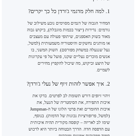
1. למה חלק מדגמי ג'ורדן כל כך יקרים?
המחיר הגבוה של דגמים מסוימים נובע משילוב של
גורמים: נדירות (ייצור בכמות מוגבלת), ביקוש גבוה
מאוד בשוק האספנים, שיתופי פעולה עם מעצבים
או מותגים נחשקים והיסטוריה משמעותית (למשל,
נעל שננעלה במשחק מפורסם). השוק המשני, בו
אנשים מוכרים נעליים שקנו, פועל על פי עקרונות
של היצע וביקוש, מה שיכול להקפיץ מחירים
לשמיים.
2. איך אפשר לזהות זיוף של נעלי ג'ורדן?
זיהוי זיופים דורש תשומת לב לפרטים. בדקו את
איכות התפירה, את הסימטריה של הנעל, את
איכות החומרים ואת פרטי הלוגו של ה-Jumpman
(למשל, פרופורציות נכונות של הדמות). בנוסף,
שימו לב לאריזה – קופסה מקורית תהיה איכותית
עם הדפסה חדה. הדרך הבטוחה ביותר היא לרכוש
תמיד ממקורות אמינים ומוכרים.