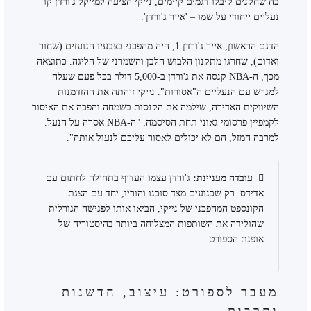
בה שחקנים קיבלו דגמים קיימים, נייקי הציעה למייקל ג'ורדן קו
נעליים ייחודי על שמו – 'אייר ג'ורדן'.
הדגם הראשון, אייר ג'ורדן 1, היה מהפכני בצבעיו הנועזים (שחור
ואדום), שחרגו מתקנון הלבוש הלבן והשמרני של הליגה. כתוצאה
מכך, ה-NBA קנסה את ג'ורדן ב-5,000 דולר בכל פעם שעלה
למגרש עם הנעליים ה"אסורות". נייקי זיהתה את ההזדמנות
השיווקית האדירה, שילמה את הקנסות בשמחה והפכה את האיסור
לקמפיין פרסומי גאוני תחת הסיסמה: "ה-NBA אסרה על הנעל.
למרבה המזל, הם לא יכולים לאסור עליכם לנעול אותה".
עובדה מעניינת:
ג'ורדן עצמו העדיף בתחילה לחתום עם
אדידס. רק שכנועים מצד סוכנו והוריו, יחד עם הצגת
הקונספט המהפכני של נייקי, הביאו אותו לפגישה הגורלית
שהולידה את השותפות המצליחה ביותר בהיסטוריה של
אופנת הספורט.
מעבר לספורט: עיצוב, חדשנות