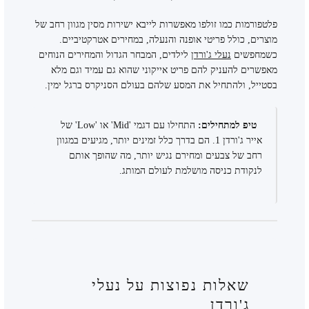
פלטפורמות כמו זולפו מאפשרות לייבא ישירות מסין מגוון רחב של
מוצרים, כולל פריטי אופנה והנעלה, במחירים אטרקטיביים.
כשמחפשים
נעלי ג'ורדן
לילדים, המבחר הגדול והמחירים הנוחים
מאפשרים להעניק להם פריט אייקוני שהוא גם עמיד וגם מלא
בסטייל, ולהתחיל את המסע שלהם בעולם הסניקרס ברגל ימין.
טיפ למתחילים:
התחילו עם דגמי 'Mid' או 'Low' של
אייר ג'ורדן 1. הם בדרך כלל זמינים יותר, מגיעים במגוון
רחב של צבעים ומחירם נגיש יותר, מה שהופך אותם
לנקודת כניסה מושלמת לעולם המותג.
שאלות נפוצות על נעלי
ג'ורדן