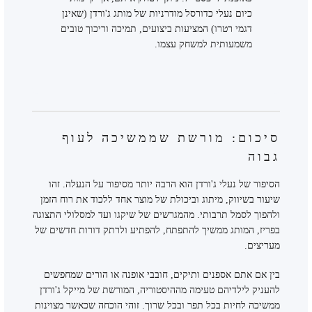
כיום נעלי כדורסל מודרניות של מותג ג'ורדן (שאינן
דגמי רטרו) המציעות ביצועים, תמיכה וריכוך טובים
משמעותית למשחק עצמו.
סיכום: מורשת שממשיכה לעוף
גבוה
הסיפור של נעלי ג'ורדן הוא הרבה יותר מסיפור על הנעלה. זהו
שיעור בשיווק, מיתוג וביכולת של מוצר אחד ללכוד את רוח הזמן
ולהפוך לסמל תרבותי. מהמגרשים של שיקגו ועד למסלולי התצוגה
בפריז, המותג ממשיך להתפתח, להפתיע ולרתק דורות חדשים של
מעריצים.
בין אם אתם אספנים ותיקים, חובבי אופנה או הורים שמחפשים
להעניק לילדיהם טעימה מההיסטוריה, המורשת של מייקל ג'ורדן
ממשיכה לחיות בכל תפר ובכל שרוך. זוהי הוכחה שכאשר מצוינות