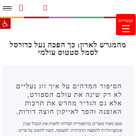
תפרי
סרטוני מוצרים והמלצות
עמוד הבית
משלוחים והחזרות
מוצרים חדשים
צור קשר
מעקב הזמנות
פתח סרגל 
קטגוריות
מינימום הזמנה 99.99 ש"ח – משלוח חינם ברכישה מעל
249.99ש"ח
מהמגרש לארון: כך הפכה נעל כדורסל
לסמל סטטוס עולמי
הסיפור המדהים על איך זוג נעליים
לא רק שינה את עולם הספורט,
אלא גם הגדיר מחדש את תרבות
האופנה והפך לאייקון חוצה דורות.
מעט מאוד מוצרים בהיסטוריה הצליחו לחצות את הגבול שבין
פונקציונליות לתופעה תרבותית. למעשה, קשה לחשוב על פריט