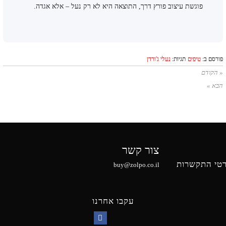
פוגשת עיצוב פורץ דרך, התוצאה היא לא רק נעל – אלא אגדה.
פורסם ב:
טיפים
תגיות:
נעלי ג'ורדן
« הקודם
הבא »
צור קשר
טי התקשרות
buy@zolpo.co.il
עקבו אחרנו