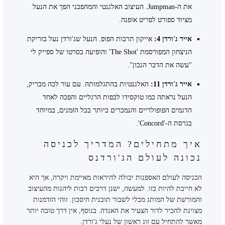
את ה-Jumpman. העיצוב האלגנטי והמהפכני הפך את הנעל
מציוד ספורט לפריט אופנה.
אייר ג'ורדן 4:
אייקון תרבות הפופ. הנעל שג'ורדן נעל בזריקת
הניצחון המפורסמת 'The Shot' והופיעה בסרטו של ספייק לי
"עשה את הדבר הנכון".
אייר ג'ורדן 11:
האלגנטיות בהתגלמותה. עם עור לכה מבריק,
הנעל נראתה כמו טוקסידו לכפות הרגליים והפכה לאחד
הדגמים הפופולריים והנמכרים ביותר בכל הזמנים, במיוחד
בגרסת ה-'Concord'.
איך מתחילים? המדריך לכניסה
נכונה לעולם הג'ורדנס
הכניסה לעולם האספנות יכולה להיראות מאיימת ויקרה, אך היא
לא חייבת להיות כזו. למעשה, ישנן דרכים רבות ליהנות מהעיצוב
והמורשת של המותג מבלי לשבור תוכנית חיסכון. זוהי הזדמנות
מצוינת להכיר לדור הצעיר את האגדה. בנוסף, אין דרך טובה יותר
מאשר להתחיל עם זוג ראשון של נעלי ג'ורדן.