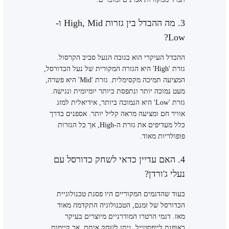
3. מה ההבדל בין גזרות High, Mid ו-
Low?
ההבדל העיקרי הוא בגובה הנעל סביב הקרסול.
גזרת 'High' היא הגזרה המקורית של נעל הכדורסל,
המציעה תמיכה מקסימלית. גזרת 'Mid' היא פשרה,
מעט נמוכה יותר ונתפסת כיותר יומיומית ונגישה.
גזרת 'Low' היא הנמוכה ביותר, אידיאלית למזג
אוויר חם ומציעה מראה קליל יותר. אספנים בדרך
כלל מעדיפים את גזרת ה-High, אך כל הגזרות
פופולריות מאוד.
4. האם עדיין כדאי לשחק כדורסל עם
נעלי ג'ורדן?
בעוד שהדגמים המקוריים היו פסגת טכנולוגיית
הכדורסל של זמנם, הטכנולוגיה התקדמה מאוד
מאז. דגמי הרטרו המודרניים מיוצרים בעיקר
כאופנת לייפסטייל. ניתן לשחק איתם, אך קיימות