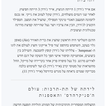
ותרבות
אם אייר ג'ורדן 1 הייתה הניצוץ, אייר ג'ורדן 3 הייתה הפיצוץ.
לאחר שני דגמים מוצלחים, ג'ורדן שקל לעזוב את נייקי. אז נכנס
לתמונה המעצב האגדי טינקר הטפילד, שהציל את המצב. הטפילד
הקשיב לג'ורדן, הבין את צרכיו ויצר נעל שהייתה קפיצת מדרגה
טכנולוגית ועיצובית.
הדגם השלישי היה הראשון שהציג את כרית האוויר (Air) באופן
גלוי בעקב, השתמש בהדפס 'עור פיל' אייקוני והציג לעולם את לוגו
ה-'Jumpman' – צלליתו של ג'ורדן קופץ להטבעה. השילוב בין
ביצועים, אסתטיקה וסיפור אישי הפך כל השקה של דגם חדש
לאירוע מרגש. כל נעל סיפרה פרק אחר בקריירה של מייקל, החל
מהשראות של מטוסי קרב (אייר ג'ורדן 5) ועד לשימוש בלכה
מבריקה שטרם נראתה על מגרש כדורסל (אייר ג'ורדן 11).
לידתה של תת-תרבות: עולם
ה'סניקרהדס' והאספנות
ההצלחה המסחרית והתרבותית של המותג הולידה תופעה חדשה: