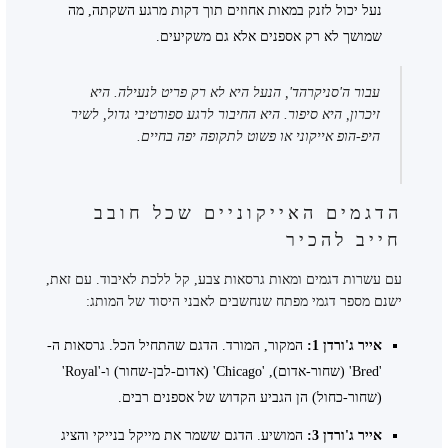
נעל יכול לזנק במאות אחוזים תוך דקות מרגע השקתה, מה
שמושך לא רק אספנים אלא גם משקיעים.
עבור ה'סניקרהד', הנעל היא לא רק פריט לנעילה. היא
זיכרון, היא סיפור. היא החיבור לרגע ספורטיבי גדול, לשיר
היפ-הופ אייקוני או פשוט לתקופה יפה בחיים.
הדגמים האייקוניים שכל חובב
חייב להכיר
עם עשרות דגמים ומאות גרסאות צבע, קל ללכת לאיבוד. עם זאת,
ישנם מספר דגמי מפתח שנחשבים לאבני היסוד של המותג:
אייר ג'ורדן 1:
המקור, המורד. הדגם שהתחיל הכל. גרסאות ה-
'Bred' (שחור-אדום), 'Chicago' (אדום-לבן-שחור) ו-'Royal'
(שחור-כחול) הן הגביע הקדוש של אספנים רבים.
אייר ג'ורדן 3:
המושיע. הדגם ששמר את מייקל בנייקי והציג