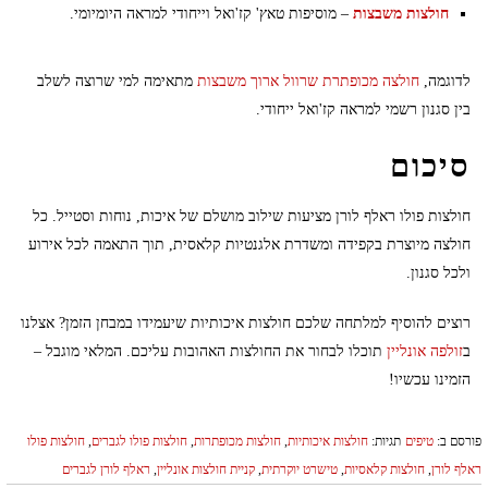
חולצות משבצות
– מוסיפות טאץ' קז'ואל וייחודי למראה היומיומי.
לדוגמה,
חולצה מכופתרת שרוול ארוך משבצות
מתאימה למי שרוצה לשלב
בין סגנון רשמי למראה קז'ואל ייחודי.
סיכום
חולצות פולו ראלף לורן מציעות שילוב מושלם של איכות, נוחות וסטייל. כל
חולצה מיוצרת בקפידה ומשדרת אלגנטיות קלאסית, תוך התאמה לכל אירוע
ולכל סגנון.
רוצים להוסיף למלתחה שלכם חולצות איכותיות שיעמידו במבחן הזמן? אצלנו
ב
זולפה אונליין
תוכלו לבחור את החולצות האהובות עליכם. המלאי מוגבל –
הזמינו עכשיו!
פורסם ב:
טיפים
תגיות:
חולצות איכותיות
,
חולצות מכופתרות
,
חולצות פולו לגברים
,
חולצות פולו
ראלף לורן
,
חולצות קלאסיות
,
טישרט יוקרתית
,
קניית חולצות אונליין
,
ראלף לורן לגברים