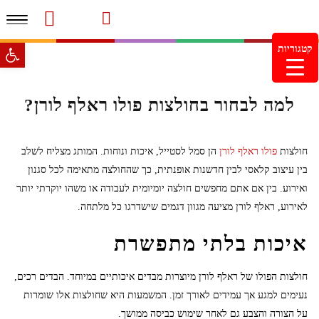
תפרי
סרטוני מוצרים והמלצות
עמוד הבית
משלוחים והחזרות
מוצרים חדשים
צור קשר
מעקב הזמנות
פתח סרגל 
קטגוריות
מינימום הזמנה 99.99 ש"ח – משלוח חינם ברכישה מעל
249.99ש"ח
למה לבחור בחולצות פולו ראלף לורן?
חולצות
פולו ראלף לורן
הן סמל לסטייל, איכות ונוחות. המותג מצליח לשלב
בין עיצוב קלאסי לבין חדשנות אופנתית, כך שהחולצה מתאימה לכל סגנון
ואירוע. בין אם אתם מחפשים חולצה יומיומית לעבודה או משהו יוקרתי יותר
לאירוע, ראלף לורן מציעה מגוון דגמים שישדרגו כל מלתחה.
איכות בלתי מתפשרת
חולצות הפולו של ראלף לורן מיוצרות מבדים איכותיים במיוחד. הבדים רכים,
נעימים למגע אך עמידים לאורך זמן. המשמעות היא שחולצות אלו שומרות
על הצורה והצבע גם לאחר שימוש כביסה ממושך.