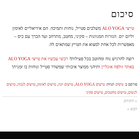
סיכום
טייצי ALO YOGA
משלבים סטייל, נוחות ותמיכה. הם אידיאליים לאימון
וליום יום. הגזרות המגוונות – סקיני, מחטב, מתרחב ועד הברך עם כיס –
מאפשרות לכל אחת למצוא את הטייץ שמתאים לה.
רוצה להרגיש נוח ומחוטב בכל פעילות?
רכשי עכשיו את טייצי ALO YOGA
באתר זולפה אונליין
ותיהני ממוצר איכותי שמשדר סטייל ונוחות בו זמנית!
פורסם ב:
טיפים
תגיות:
טייצים ALO YOGA
,
טייצים יוגה
,
טייצים לאימון
,
טייצים לגבוה
,
טייצים
לנשים
,
טייצים מחטבים
,
טייצים סקיני
« הקודם
הבא »