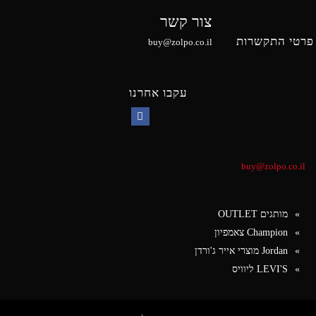
צור קשר
פרטי התקשרות
buy@zolpo.co.il
עקבו אחרנו
Facebook
buy@zolpo.co.il
מותגים OUTLET
Champion צאמפיון
Jordan מוצרי אייר ג'ורדן
LEVI'S ליוויס