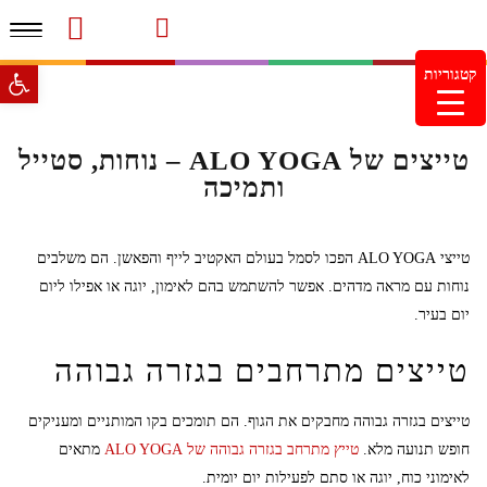
תפרי
סרטוני מוצרים והמלצות
עמוד הבית
משלוחים והחזרות
מוצרים חדשים
צור קשר
מעקב הזמנות
פתח סרגל 
קטגוריות
מינימום הזמנה 99.99 ש"ח – משלוח חינם ברכישה מעל
249.99ש"ח
טייצים של ALO YOGA – נוחות, סטייל
ותמיכה
טייצי ALO YOGA הפכו לסמל בעולם האקטיב לייף והפאשן. הם משלבים
נוחות עם מראה מדהים. אפשר להשתמש בהם לאימון, יוגה או אפילו ליום
יום בעיר.
טייצים מתרחבים בגזרה גבוהה
טייצים בגזרה גבוהה מחבקים את הגוף. הם תומכים בקו המותניים ומעניקים
חופש תנועה מלא.
טייץ מתרחב בגזרה גבוהה של ALO YOGA
מתאים
לאימוני כוח, יוגה או סתם לפעילות יום יומית.