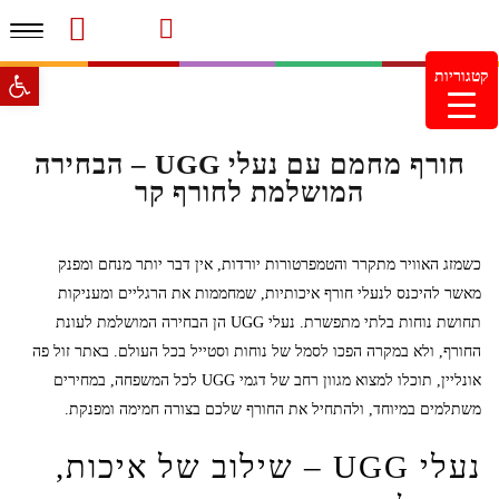
תפרי
סרטוני מוצרים והמלצות
עמוד הבית
משלוחים והחזרות
מוצרים חדשים
צור קשר
מעקב הזמנות
פתח סרגל 
קטגוריות
מינימום הזמנה 99.99 ש"ח – משלוח חינם ברכישה מעל
249.99ש"ח
חורף מחמם עם נעלי UGG – הבחירה
המושלמת לחורף קר
כשמזג האוויר מתקרר והטמפרטורות יורדות, אין דבר יותר מנחם ומפנק
מאשר להיכנס לנעלי חורף איכותיות, שמחממות את הרגליים ומעניקות
תחושת נוחות בלתי מתפשרת. נעלי UGG הן הבחירה המושלמת לעונת
החורף, ולא במקרה הפכו לסמל של נוחות וסטייל בכל העולם. באתר זול פה
אונליין, תוכלו למצוא מגוון רחב של דגמי UGG לכל המשפחה, במחירים
משתלמים במיוחד, ולהתחיל את החורף שלכם בצורה חמימה ומפנקת.
נעלי UGG – שילוב של איכות,