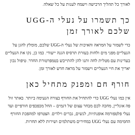
לאורך כל תהליך הרכישה וישמח לענות על כל שאלה.
כך תשמרו על נעלי ה-UGG
שלכם לאורך זמן
כדי לשמור על המראה והאיכות של נעלי ה-UGG שלכם, מומלץ להגן על
הנעליים מפני מים ולחות בעזרת תרסיס הגנה ייעודי. כמו כן, נקו את הנעליים
בעדינות עם מטלית לחה ותנו להן להתייבש בטמפרטורת החדר. טיפול נכון
יאריך את חיי הנעליים וישמור על מראה חדש לאורך זמן.
חורף חם ומפנק מתחיל כאן
אין כמו נעלי UGG כדי להתחיל את החורף בצורה הנעימה ביותר. באתר זול
פה אונליין, מחכה לכם מבחר עצום של דגמים – החל מכפכפים חורפיים ועד
נעלי פלטפורמה אופנתיות, לנשים, גברים וילדים. הצטרפו למהפכת החורף
החמימה עם נעלי UGG במחירים משתלמים ושירות ללא תחרות.