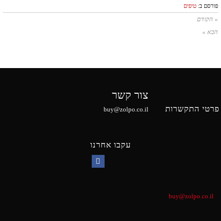
פורסם ב:
טיפים
« הקודם
הבא »
צור קשר
פרטי התקשרות
buy@zolpo.co.il
עקבו אחרנו
Facebook
buy@zolpo.co.il