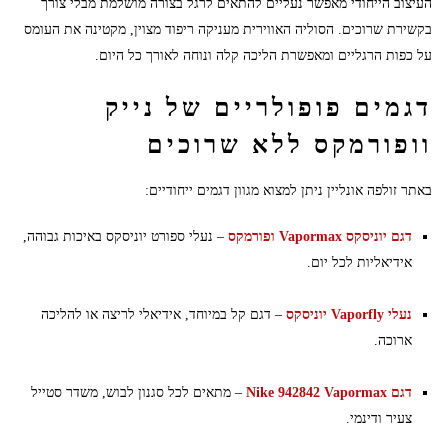
העיצוב הייחודי מאפשר נעליים להתאים לרגל בצורה מושלמת מבלי צורך
בקשירת שרוכים. הסוליה האווירית מעניקה ריפוד מצוין, מקטינה את העומס
על כפות הרגליים ומאפשרת הליכה קלה ונוחה לאורך כל היום.
דגמים פופולריים של נייק
וופורמקס ללא שרוכים
באתר זולפה אונליין ניתן למצוא מגוון דגמים ייחודיים:
דגם יוניסקס Vapormax ופורמקס
– נעלי ספורט יוניסקס באיכות גבוהה,
אידיאליות לכל יום.
נעלי Vaporfly יוניסקס
– דגם קל במיוחד, אידיאלי לריצה או להליכה
ארוכה.
דגם Nike 942842 Vapormax
– מתאים לכל סגנון לבוש, משדר סטייל
צעיר ודינמי.