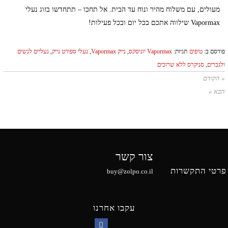
מעולים, עם משלוח מהיר ונוח עד הבית. אל תחכו – תתחדשו בזוג נעלי
Vapormax שילווה אתכם בכל יום ובכל פעילות!
פורסם ב:
טיפים
תגיות:
Vapormax יוניסקס
,
נייק Vapormax
,
נעלי ספורט נייק
,
נעליים לנשים
ולגברים
,
סניקרס ללא שרוכים
« הקודם
הבא »
צור קשר
פרטי התקשרות
buy@zolpo.co.il
עקבו אחרנו