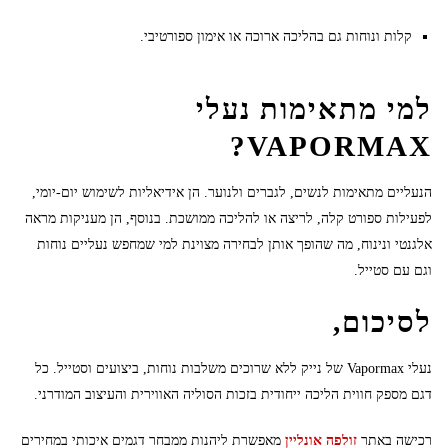
קלות ונוחות גם בהליכה ארוכה או אימון ספורטיבי.
למי מתאימות נעלי
VAPORMAX?
הנעליים מתאימות לנשים, לגברים ולנוער. הן אידיאליות לשימוש יום-יומי,
לפעילות ספורט קלה, לריצה או להליכה ממושכת. בנוסף, הן מעניקות מראה
אלגנטי ונינוח, מה שהופך אותן לבחירה מצוינת למי שמחפש נעליים נוחות
וגם עם סטייל.
לסיכום,
נעלי Vapormax של נייק ללא שרוכים משלבות נוחות, ביצועים וסטייל. כל
דגם מספק חווית הליכה ייחודית בזכות הסוליה האווירית והעיצוב המודרני.
רכישה באתר
זולפה אונליין
מאפשרת ליהנות ממבחר דגמים איכותי במחירים