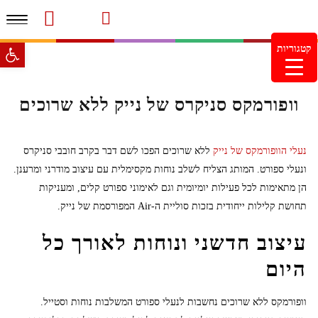
תפרי
סרטוני מוצרים והמלצות
עמוד הבית
משלוחים והחזרות
מוצרים חדשים
צור קשר
מעקב הזמנות
פתח סרגל 
קטגוריות
מינימום הזמנה 99.99 ש"ח – משלוח חינם ברכישה מעל
249.99ש"ח
וופורמקס סניקרס של נייק ללא שרוכים
נעלי הוופורמקס של נייק
ללא שרוכים הפכו לשם דבר בקרב חובבי סניקרס
ונעלי ספורט. המותג הצליח לשלב נוחות מקסימלית עם עיצוב מודרני ומרענן.
הן מתאימות לכל פעילות יומיומית וגם לאימוני ספורט קלים, ומעניקות
תחושת קלילות ייחודית בזכות סוליית ה-Air המפורסמת של נייק.
עיצוב חדשני ונוחות לאורך כל
היום
וופורמקס ללא שרוכים נחשבות לנעלי ספורט המשלבות נוחות וסטייל.