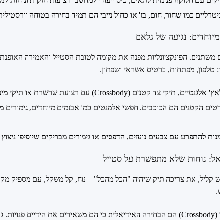
ים עם חלוקה פנימית לתאים, כיס ייעודי למחשב ורצועות חזקות ונוחות לנ
טרליים כמו שחור, חום, בז' או כחול נייבי הם תמיד בחירה בטוחה וורסטילית
יוחדים: נגיעה של גלאם
 משתנים. הפונקציונליות מפנה את מקומה לטובת הסטייל והאמירה האופנתית
: טלפון, מפתחות, כרטיס אשראי ושפתון.
, תיקי צד קטנים (Crossbody) עם רצועת שרשרת או תיקי מיני עם ידית עליונה.
ים הקטנים הם הכוכבים. חפשי אלמנטים כמו אבזמים מיוחדים, גימורים מט
נות להתפרע עם צבעים נועזים, הדפסים או גימורים מבריקים שיוסיפו ניצוץ
ואל: נוחות שלא מתפשרת על סטייל
גש קליל, את צריכה תיק שיהיה "הכל מהכל" – נוח, קל משקל, עם מספיק מקו
.
תיקי צד (Crossbody) הם הבחירה האידיאלית כי הם משאירים את הידיים פנויו