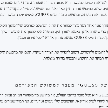
לנשיאת חפצים. למעשה, הוא מהווה הצהרה אופנתית, שותף ליום העבודה, בן ל
ם שלנו. החיפוש אחר התיק האידיאלי, כזה שמשלב סטייל, פונקציונליות ועמ
בראשם עומד המותג GUESS, המציע יוקרה נגישה ועיצובים על-זמניים.
אותך צעד אחר צעד כיצד לבחור את התיק המושלם לצרכים שלך מתוך הקולקצ
ון כדי שישרת אותך נאמנה לאורך זמן. המטרה היא להפוך את הרכישה של
ולקציית
תיקי GUESS
מציעה פתרון אידיאלי לכל אירוע וסגנון.
ל לדגמים ולחומרים, חשוב להגדיר את הצורך העיקרי. האם את מחפשת תיק 
ה תמקד את החיפוש ותבטיח בחירה מוצלחת.
 המפורסם
הוליוודי לשיק אירופאי. העיצובים שלו נועזים וטרנדיים, אך תמיד שומרים 
 עונה.