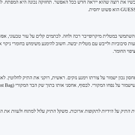
שיו את רוצה שהוא ייראה חדש ככל האפשר. תחזוקה נכונה היא המפתח. למ
, השתמשי במטלית מיקרופייבר רכה ולחה. לכתמים קלים על עור טבעוני, אפש
עות סיבוביות ולייבש עם מטלית יבשה. חשוב להימנע משימוש בחומרי ניקוי א
יפוי החומר.
ון נכון ישמור על צורתו וימנע נזקים. ראשית, רוקני את התיק לחלוטין. לאח
ת התיק על הידיות לתקופות ארוכות. משקל התיק עלול למתוח ולעוות את הר