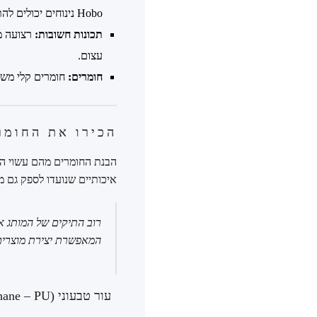
Hobo נינוחים יכולים להתאים.
תכונות חשובות:
רצועה מת
עצום.
חומרים:
חומרים קלי משקל כמו קנבס או עור
הכירו את החומר
איכותיים שנועדו לספק גם מ
רוב התיקים של המותג א
המאפשרת יצירת מוצרים נ
עור טבעוני (Polyurethane – PU) – האיזון המושלם