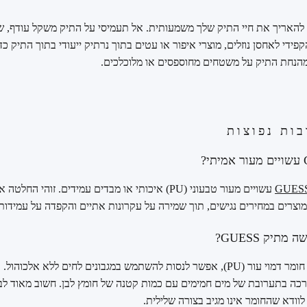
 להאריך את חיי התיק שלך משמעותית. אל תעמיסי על התיק משקל עודף, ש
פידי לאחסן נוזלים, מוצרי איפור או עטים בתוך נרתיק ייעודי בתוך התיק כד
 מהנחת התיק על משטחים מחוספסים או מלוכלכים.
ות נפוצות
עשויים מעור טבעוני (PU) איכותי או מבדים עמידים. זוהי
צרים במחירים נגישים, תוך שמירה על עקרונות אתיים והקפדה על עמידות 
תיק GUESS?
לכתמים עקשניים על חומר דמוי עור (PU), אפשר לנסות להשתמש במגבונים לחים ללא 
כה בתערובת של מים חמימים עם כמות קטנה של חומץ לבן. חשוב מאוד לבד
וודא שהחומר אינו מגיב בצורה שלילית.