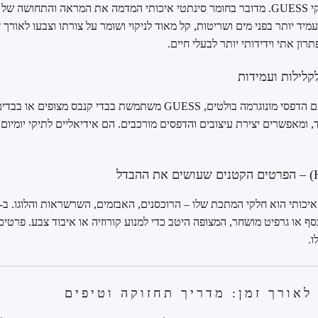
זהו החומר הנפוץ ביותר בתיקי GUESS. מדובר בחומר סינתטי איכותי המדמה את המראה והת
מיד יותר בפני מים ושריטות, קל מאוד לניקוי ושומר על צורתו וצבעו לאורך זמ
ון אתי וידידותי יותר לבעלי חיים.
קלילות ועמידות
בדגמים רבים, במיוחד אלו עם הדפסי מונוגרמה בולטים, GUESS משתמשת בב
 ומאפשרים יצירת עיצובים והדפסים מורכבים. הם אידיאליים לתיקי יומיום א
כסף או גרפיט מושחר, המצופה היטב כדי למנוע קורוזיה או איבוד צבע. פרטי
ו.
לאורך זמן: מדריך תחזוקה וטיפים