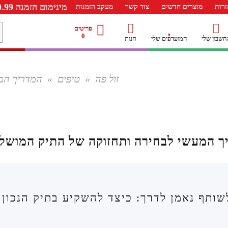
מינימום הזמנה 99.99 ש"ח – משלוח חינם ברכישה מעל 249.99ש"ח
רות
מוצרים חדשים
צור קשר
מעקב הזמנות
מ
פריטים
0
חשבון שלי
המועדפים שלי
חנות
ל
זול פה
»
טיפים
»
המדריך המ
ך המעשי לבחירה ותחזוקה של התיק המושל
שותף נאמן לדרך: כיצד להשקיע בתיק הנכון ו