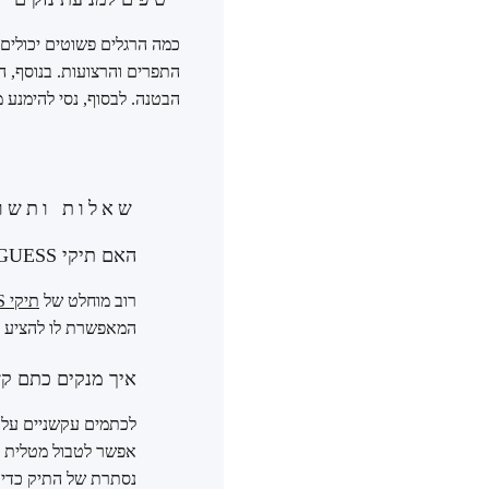
כמה הרגלים פשוטים יכולים
התפרים והרצועות. בנוסף, הק
הבטנה. לבסוף, נסי להימנע
שאלות ותשוב
האם תיקי GUESS עשויים מעור אמיתי?
רוב מוחלט של
תיקי GUESS
המאפשרת לו להציע מו
איך מנקים כתם קשה מ
אפשר לטבול מטלית ר
נסתרת של התיק כדי ל