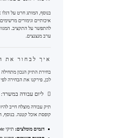
בנוסף, המותג חרט על דגלו 
איכותיים וגימורים מרשימים
להתפשר על התקציב. המגוון
ערב מנצנצים.
איך לבחור את ה
בחירת התיק הנכון מתחילה 
לכן, פירקנו את הבחירה לפי
ליום עבודה במשרד: פו
תיק עבודה מוצלח חייב להיות
קופסת אוכל קטנה. בנוסף, 
דגמים מומלצים:
תיקי Tote גדולים או תיקי Satchel מובנים הם הבחירה הקלאסית. הם מציעים חלל אחסון נדיב ומראה מתוחכם.