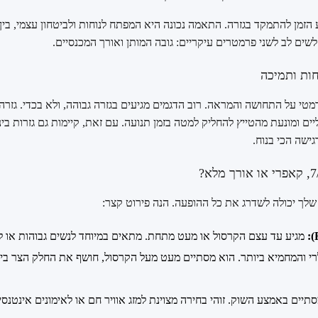
זמן להתמקד בגזרה. התאמה נכונה היא המפתח לנוחות ולביטחון עצמי, בין 
לשים לב לשני פרמטרים עיקריים: גובה המותן ואורך המכנסיים.
חות ותמיכה
מטי על התחושה והמראה. רוב הדגמים מגיעים בגזרה גבוהה, ולא בכדי. גזר
ם ומונעת מהטייץ להחליק למטה בזמן תנועה. עם זאת, קיימות גם גזרות בינ
ישה הכי בנוח.
לך יכולה לשדרג את כל ההופעה. הנה פירוט קצר:
מגיע עד עצם הקרסול או מעט מתחת. מתאים במיוחד לנשים גבוהות או למ
י והמחמיא ביותר. הוא מסתיים מעט מעל הקרסול, חושף את החלק הצר בי
תיים באמצע השוק. זוהי בחירה מצוינת למזג אוויר חם או לאימונים אינטנסיב