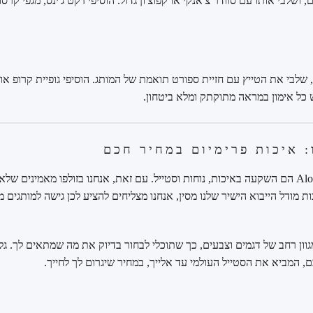
 Alosoft רך ונעים, ושלבי אותו עם סוודר צ'אנקי או קפוצ'ון גדול. הוסיפי ז'קט ג'ינס, מגפי
 שלבי את הטייץ עם חזיית ספורט תואמת של המותג. הוסיפי גופיית קרופ אוו
 כל אימון במראה מתוקתק ומלא ביטחון.
: איכות פרימיום במחיר חכם
אין ספק שטייצים של Alo Yoga הם השקעה באיכות, נוחות וסטייל. עם זאת, אנחנו בזולפו מאמי
ות מודל הייבוא הישיר שלנו מסין, אנחנו מצליחים להציע לכן גישה למותגים מ
מגוון רחב של דגמים וצבעים, כך שתוכלי לבחור בדיוק את מה שמתאים לך. גל
כם, המביא את הסטייל העולמי עד אלייך, במחיר שיגרום לך לחייך.