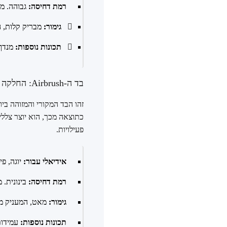
רמת דחיסה:
גבוהה. מ
גימור:
מבריק קלות, ה
תכונות נוספות:
מנדף 
בד ה-Airbrush: החלקה אייקונית ותחושה של "פוטושופ"
כתוצאה מכך, הוא יוצר צללי
פעילויות.
אידיאלי עבור:
יוגה, פי
רמת דחיסה:
בינונית. 
גימור:
מאט, המעניק מר
תכונות נוספות:
עמידות