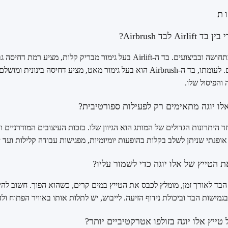
ת
A לבד Airbrush?
ההבדל המרכזי הוא בתחושה ובביצועים. בד ה-Airlift בעל גימור מבריק קלות, מצי
לאימונים אינטנסיביים. לעומתו, בד ה-Airbrush הוא בעל גימור מאט, מציע דחיסה בינו
והפיסול שלו.
לו יוגה מתאימים רק לפעילות ספורטיבית?
היתרונות הגדולים של המותג הוא הגיוון שלו. בזכות העיצובים המודרניים ו
אופנתי שניתן לשלב בקלות בהופעות יומיומיות, מפגישות עבודה קלילות ועד 
 הטייץ של אלו יוגה כדי לשמור עליו?
הבד לאורך זמן, מומלץ לכבס את הטייץ במים קרים, כשהוא הפוך. חשוב לה
גמישות הבד וביכולת נידוף הזיעה. לייבוש, יש לתלות אותו באוויר הפתוח ול
ייץ אלו יוגה בזולפו אטרקטיביים יותר?