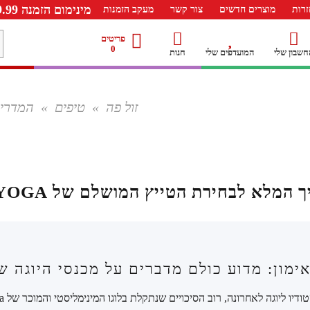
מינימום הזמנה 99.99 ש"ח – משלוח חינם ברכישה מעל 249.99ש"ח
רות
מוצרים חדשים
צור קשר
מעקב הזמנות
מ
פריטים
0
חשבון שלי
המועדפים שלי
חנות
ל
זול פה
»
טיפים
»
המדריך 
 המלא לבחירת הטייץ המושלם של ALO YOGA
מון: מדוע כולם מדברים על מכנסי היוגה של LO