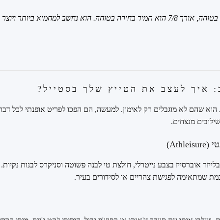
טיפ מקצועי: אם את לא בטוחה, אורך 7/8 הוא תמיד בחירה בטוחה. הוא נחשב למחמיא ב
: איך לעצב את הטייץ שלך בסטייל?
היופי בטייצים של Alo Yoga הוא שהם לא מוגבלים רק לאימון. למעשה, הם הפכו לפריט אופנתי לכ
שילובים מנצחים.
Athl)
Airli שחור עם בלייזר אוברסייז בצבע נייטרלי, חולצת טי לבנה פשוטה וסניקרס לבנות נק
ת שמתאימה לפגישת צהריים או לסידורים בעיר.