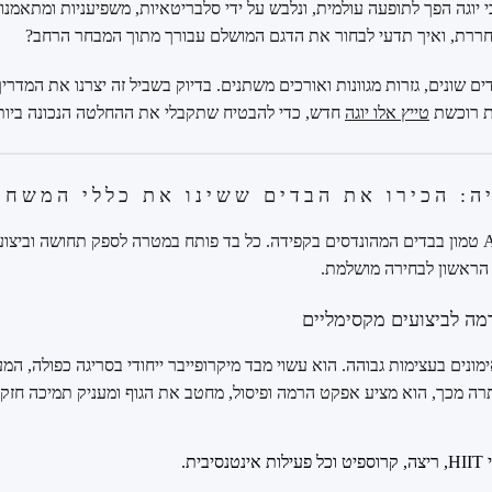
 יוגה הפך לתופעה עולמית, ונלבש על ידי סלבריטאיות, משפיעניות ומתאמנו
ררת, ואיך תדעי לבחור את הדגם המושלם עבורך מתוך המבחר הרחב?
ים שונים, גזרות מגוונות ואורכים משתנים. בדיוק בשביל זה יצרנו את המדר
ת רוכשת
טייץ אלו יוגה
חדש, כדי להבטיח שתקבלי את ההחלטה הנכונה ביותר
יה: הכירו את הבדים ששינו את כללי המשחק
הקסם האמיתי של Alo Yoga טמון בבדים המהונדסים בקפידה. כל בד פותח במטרה לספק תחושה וב
הראשון לבחירה מושלמת.
 הפתרון לאימונים בעצימות גבוהה. הוא עשוי מבד מיקרופייבר ייחודי בסריגה כפולה,
תרה מכך, הוא מציע אפקט הרמה ופיסול, מחטב את הגוף ומעניק תמיכה חזק
טנסיבית.