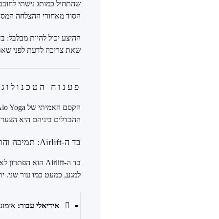
שהתחיל כמותג נישתי לחובבי
הסוד מאחורי ההצלחה המסח
ההיצע יכול להיות מבלבל: בד
שאת צריכה לדעת לפני שא
פענוח הטכנולוג
ההבדלים ביניהם היא הצעד 
בד ה-Airlift: תמיכה והרמה לביצועים מקסימליים
בד ה-Airlift הוא
למגע, כמעט כמו עור שני. י
אידיאלי עבור:
אימוני HIIT, ריצה, קרוספיט וכל פעילות אינ